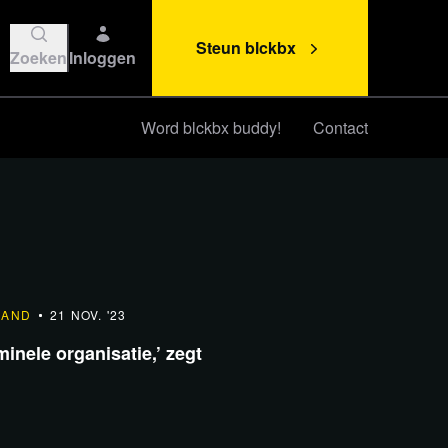
Steun blckbx
Zoeken
Inloggen
Word blckbx buddy!
Contact
Steun blckbx
LAND
21 NOV. '23
minele organisatie,’ zegt