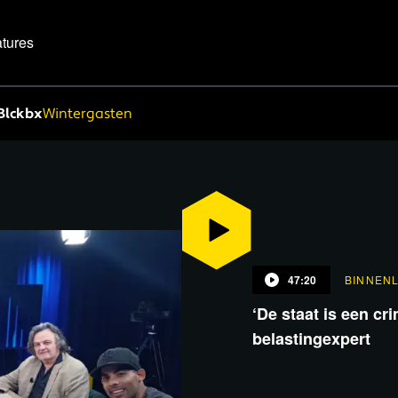
tures
Blckbx
Wintergasten
47:20
BINNEN
‘De staat is een cri
belastingexpert