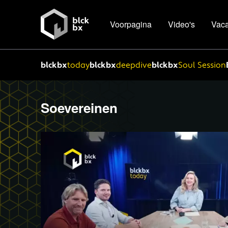
Voorpagina
Video's
Vaca
blckbx
today
blckbx
deepdive
blckbx
Soul Session
Soevereinen