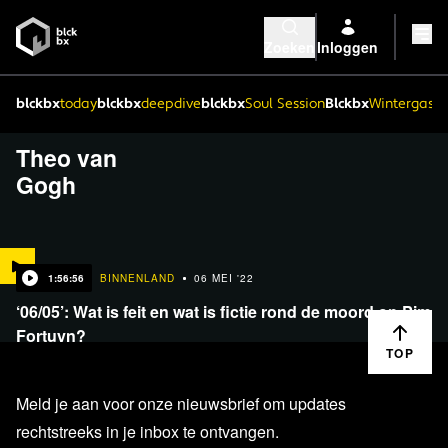
Zoeken
Inloggen
blckbx
today
blckbx
deepdive
blckbx
Soul Session
Blckbx
Wintergaste
Theo van
Gogh
1:56:56
BINNENLAND
06 MEI '22
‘06/05’: Wat is feit en wat is fictie rond de moord op Pim
Fortuyn?
TOP
Meld je aan voor onze nieuwsbrief om updates
rechtstreeks in je inbox te ontvangen.