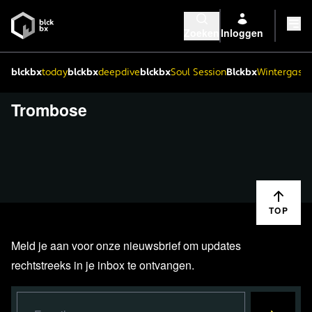
Zoeken
Inloggen
blckbx
today
blckbx
deepdive
blckbx
Soul Session
Blckbx
Wintergaste
Trombose
TOP
Meld je aan voor onze nieuwsbrief om updates
rechtstreeks in je inbox te ontvangen.