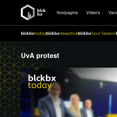
Voorpagina
Video's
Vaca
blckbx
today
blckbx
deepdive
blckbx
Soul Session
UvA protest