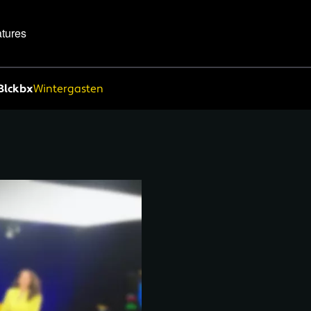
tures
Blckbx
Wintergasten