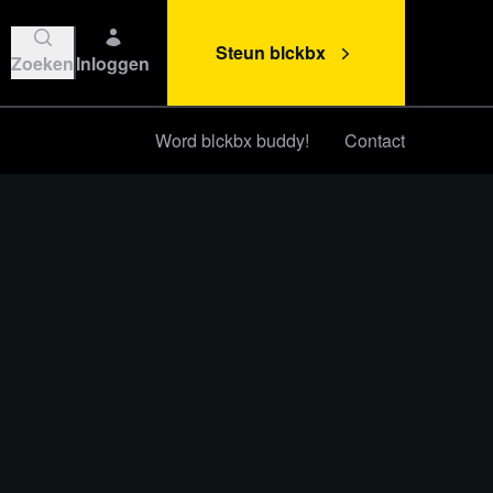
Steun blckbx
Zoeken
Inloggen
Word blckbx buddy!
Contact
Steun blckbx