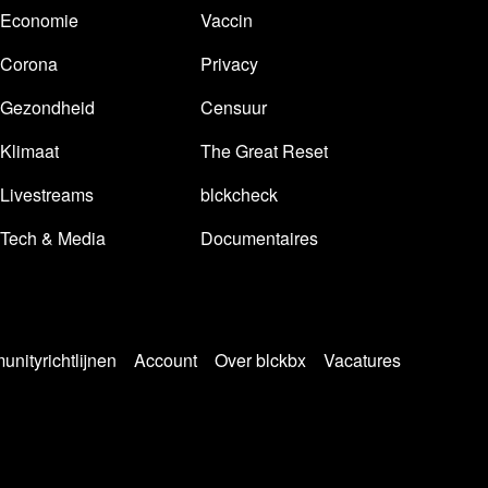
Economie
Vaccin
Corona
Privacy
Gezondheid
Censuur
Klimaat
The Great Reset
Livestreams
blckcheck
Tech & Media
Documentaires
nityrichtlijnen
Account
Over blckbx
Vacatures