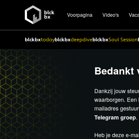
Voorpagina
Video's
Vaca
blckbx
today
blckbx
deepdive
blckbx
Soul Session
Bedankt 
Dankzij jouw steun
waarborgen. Een b
mailadres gestuur
.
Telegram groep
Heb je deze e-mai