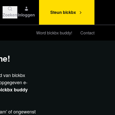
Steun blckbx
Zoeken
Inloggen
Word blckbx buddy!
Contact
Steun blckbx
me!
id van blckbx
 opgegeven e-
blckbx buddy
pam' of ongewenst