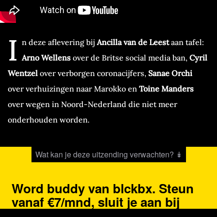
I
n deze aflevering bij
Ancilla van de Leest
aan tafel:
Arno Wellens
over de Britse social media ban,
Cyril
Wentzel
over verborgen coronacijfers,
Sanae Orchi
over verhuizingen naar Marokko en
Toine Manders
over wegen in Noord-Nederland die niet meer
onderhouden worden.
Wat kan je deze uitzending verwachten? ↡
Word buddy van blckbx. Steun
vanaf €7/mnd, sluit je aan bij
onze community en maak