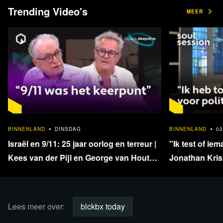
impact.
Trending Video's
MEER
Word buddy
Wat kan je deze uitzending
verwachten?
1:33:40
BINNENLAND
DINSDAG
BINNENLAND
02
In
Groot-Brittannië
is deze week een
Israël en 9/11: 25 jaar oorlog en terreur |
''Ik test of iem
socialmediaverbod
aangekondigd. Iedereen onder de
Kees van der Pijl en George van Houts -
Jonathan Krisp
16 jaar zou geen toegang meer mogen hebben tot
deel 1
en onafhankel
social media, met uitzonderingen zoals onder meer
Bluesky. Volgens verwachting is zo’n verbod alleen
uitvoerbaar met, jawel, een
digital ID
. Daarnaast zijn
Lees meer over:
blckbx today
ook
verregaande maatregelen
voorgesteld, zoals