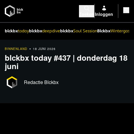
Zoeken
Inloggen
blckbx
today
blckbx
deepdive
blckbx
Soul Session
Blckbx
Wintergaste
BINNENLAND
18 JUNI 2026
blckbx today #437 | donderdag 18
juni
Redactie Blckbx