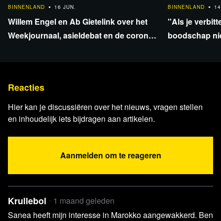
Video Omroep Gelderland,
60-plussers in de rij voor
BINNENLAND
16 JUN.
BINNENLAND
14
nog een herhaalprik tegen corona
Willem Engel en Ab Gietelink over het
''Als je verbit
Video,
Corona commissie 'bekend' met oversterfte
Weekjournaal, asieldebat en de corona-
boodschap niet
Cyril's buitenparlementaire ontmoeting,
enquête
over de dood 
https://www.icloud.com/photos/...
Reacties
Hier kan je discussiëren over het nieuws, vragen stellen
en inhoudelijk iets bijdragen aan artikelen.
Deze uitzending is ook als
podcast te beluisteren!
Aanmelden om te reageren
Luister nu
Krullebol
1 maand geleden
Sanea heeft mijn interesse in Marokko aangewakkerd. Ben