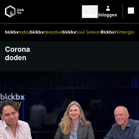
Zoeken
Inloggen
blckbx
today
blckbx
deepdive
blckbx
Soul Session
Blckbx
Wintergaste
Corona
doden