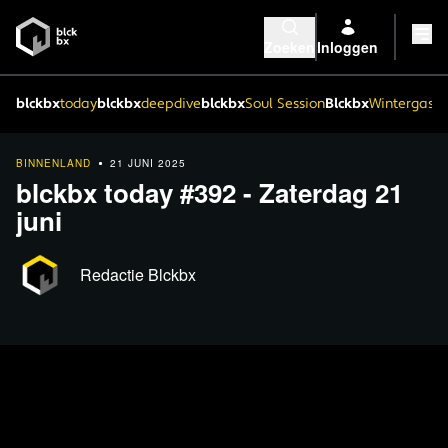
Zoeken
Inloggen
blckbx
today
blckbx
deepdive
blckbx
Soul Session
Blckbx
Wintergaste
BINNENLAND
21 JUNI 2025
blckbx today #392 - Zaterdag 21
juni
Redactie Blckbx