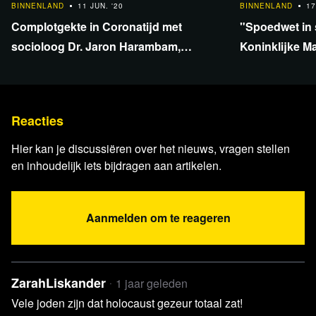
BINNENLAND
11 JUN. '20
BINNENLAND
17
Complotgekte in Coronatijd met
"Spoedwet in s
socioloog Dr. Jaron Harambam,
Koninklijke M
specialist in Complottheorieën
Reacties
Hier kan je discussiëren over het nieuws, vragen stellen
en inhoudelijk iets bijdragen aan artikelen.
Aanmelden om te reageren
ZarahLiskander
1 jaar geleden
Vele joden zijn dat holocaust gezeur totaal zat!