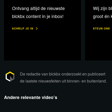
Ontvang altijd de nieuwste
Wij zijn b
blckbx content in je inbox!
groot én k
SCHRIJF JE IN
STEUN ONS
De redactie van blckbx onderzoekt en publiceert
de laatste nieuwsfeiten uit binnen- en buitenland.
Andere relevante video’s
26:51
8:03