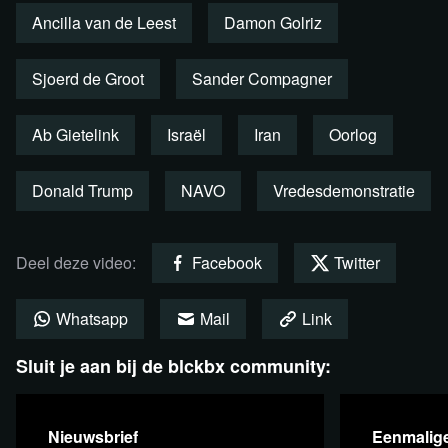
Ancilla van de Leest
Damon Golriz
Lees 10 reacties
Sjoerd de Groot
Sander Compagner
Ab Gietelink
Israël
Iran
Oorlog
Donald Trump
NAVO
Vredesdemonstratie
Deel deze video:
Facebook
Twitter
Whatsapp
Mail
Link
Sluit je aan bij de blckbx community:
Lees verder
Nieuwsbrief
Eenmalige