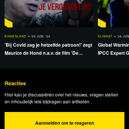
1:50:12
40:39
BINNENLAND
05 JUN. '24
KLIMAAT
26 JUN
'Bij Covid zag je hetzelfde patroon!' zegt
Global Warmi
Maurice de Hond n.a.v. de film 'De
IPCC Expert G
Veroordeling'.
Reacties
Hier kan je discussiëren over het nieuws, vragen stellen
en inhoudelijk iets bijdragen aan artikelen.
Aanmelden om te reageren