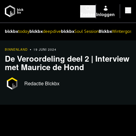
Zoeken
Inloggen
blckbx
today
blckbx
deepdive
blckbx
Soul Session
Blckbx
Wintergaste
BINNENLAND
19 JUNI 2024
De Veroordeling deel 2 | Interview
met Maurice de Hond
Redactie Blckbx