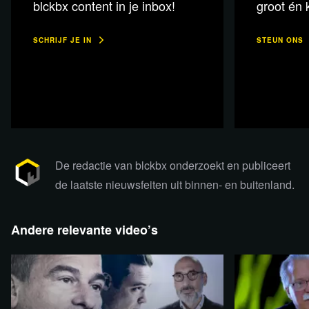
blckbx content in je inbox!
groot én k
Lees 4 reacties
SCHRIJF JE IN
STEUN ONS
De redactie van blckbx onderzoekt en publiceert
de laatste nieuwsfeiten uit binnen- en buitenland.
Andere relevante video’s
Lees verder