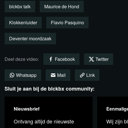
blckbx talk
Maurice de Hond
Klokkenluider
Flavio Pasquino
Deze uitzending is ook als
podcast te beluisteren!
Deventer moordzaak
Luister nu
Deel deze video:
Facebook
Twitter
Whatsapp
Mail
Link
Relevante bronnen
Sluit je aan bij de blckbx community:
X (Twitter) @mauricedehond
De Podcast over de Deventer Moordzaak:
Nieuwsbrief
Eenmalige
https://www.oordeelzelf.com/
Ontvang altijd de nieuwste
Wij zijn b