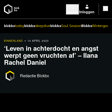
Zoeken
Inloggen
blckbx
today
blckbx
deepdive
blckbx
Soul Session
Blckbx
Wintergaste
BINNENLAND
15 APRIL 2023
‘Leven in achterdocht en angst
werpt geen vruchten af’ – Ilana
Rachel Daniel
Redactie Blckbx