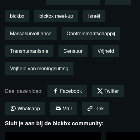
Bekijk de speech via Rumble
blckbx
blckbx meet-up
Israël
Massasurveillance
Controlemaatschappij
Transhumanisme
Censuur
Vrijheid
Vrijheid van meningsuiting
Deel deze video:
Facebook
Twitter
Als wij niet meer kunnen doen
wat nodig is, wie doet het dan
Whatsapp
Mail
Link
wel?
Sluit je aan bij de blckbx community:
Blijf ons steunen, juist NU!