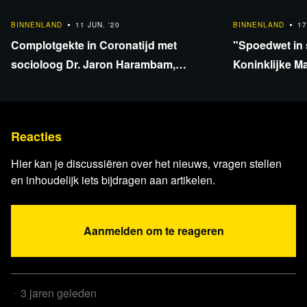
26:51
8:03
BINNENLAND
11 JUN. '20
BINNENLAND
17
Complotgekte in Coronatijd met
"Spoedwet in s
socioloog Dr. Jaron Harambam,
Koninklijke M
specialist in Complottheorieën
Reacties
Hier kan je discussiëren over het nieuws, vragen stellen
Lees verder
en inhoudelijk iets bijdragen aan artikelen.
Aanmelden om te reageren
3 jaren geleden