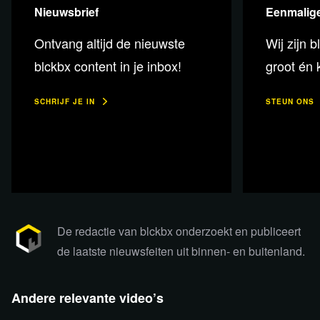
Nieuwsbrief
Eenmalige
Ontvang altijd de nieuwste
Wij zijn b
blckbx content in je inbox!
groot én k
SCHRIJF JE IN
STEUN ONS
De redactie van blckbx onderzoekt en publiceert
Lees 7 reacties
de laatste nieuwsfeiten uit binnen- en buitenland.
Andere relevante video’s