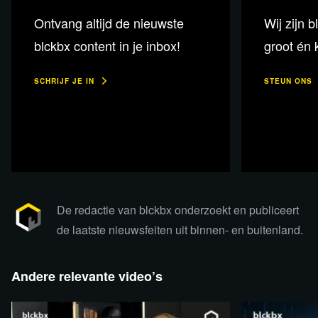
Ontvang altijd de nieuwste
Wij zijn b
blckbx content in je inbox!
groot én k
SCHRIJF JE IN
STEUN ONS
De redactie van blckbx onderzoekt en publiceert
de laatste nieuwsfeiten uit binnen- en buitenland.
Lees verder
Andere relevante video’s