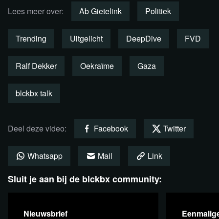
Lees meer over:
Ab Gietelink
Politiek
We gaan met hem in gesprek over referendumdemocratie,
financiële economie, Gaza en Oekraïne.
Trending
Uitgelicht
DeepDive
FVD
Ralf Dekker
Oekraïme
Gaza
Deze uitzending is ook als
blckbx talk
podcast te beluisteren!
Deel deze video:
Facebook
Twitter
Luister nu
Whatsapp
Mail
Link
Sluit je aan bij de blckbx community:
Lees 7 reacties
Nieuwsbrief
Eenmalige