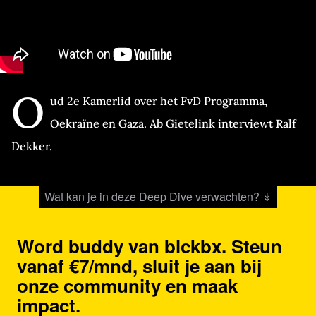
O
ud 2e Kamerlid over het FvD Programma,
Oekraïne en Gaza. Ab Gietelink interviewt Ralf
Dekker.
Wat kan je in deze Deep Dive verwachten? ↡
Word buddy van blckbx. Steun
vanaf €7/mnd, sluit je aan bij
onze community en maak
impact.