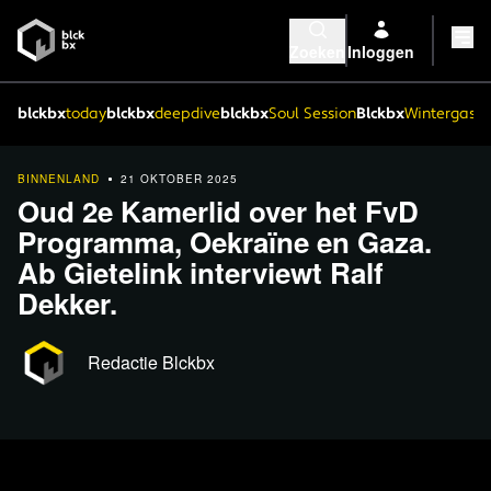
Zoeken
Inloggen
blckbx
today
blckbx
deepdive
blckbx
Soul Session
Blckbx
Wintergaste
BINNENLAND
21 OKTOBER 2025
Oud 2e Kamerlid over het FvD
Programma, Oekraïne en Gaza.
Ab Gietelink interviewt Ralf
Dekker.
Redactie Blckbx