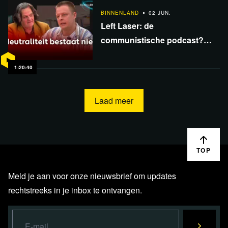
BINNENLAND
02 JUN.
Left Laser: de
communistische podcast?
Bob Scholte in gesprek met
Ab Gietelink
1:20:40
Laad meer
TOP
Meld je aan voor onze nieuwsbrief om updates
rechtstreeks in je inbox te ontvangen.