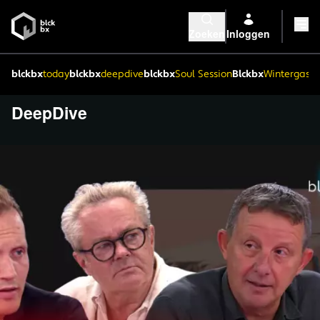
Zoeken
Inloggen
blckbx
today
blckbx
deepdive
blckbx
Soul Session
Blckbx
Wintergaste
DeepDive