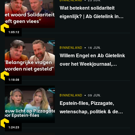
BINNENLAND
23 JUN.
Wat betekent solidariteit
eigenlijk? | Ab Gietelink in
gesprek met Prof. René ten
Bos
1:05:12
BINNENLAND
16 JUN.
Willem Engel en Ab Gietelink
over het Weekjournaal,
asieldebat en de corona-
enquête
1:18:38
BINNENLAND
09 JUN.
Epstein-files, Pizzagate,
wetenschap, politiek & de
modewereld | Ella Ster onthult
1:24:23