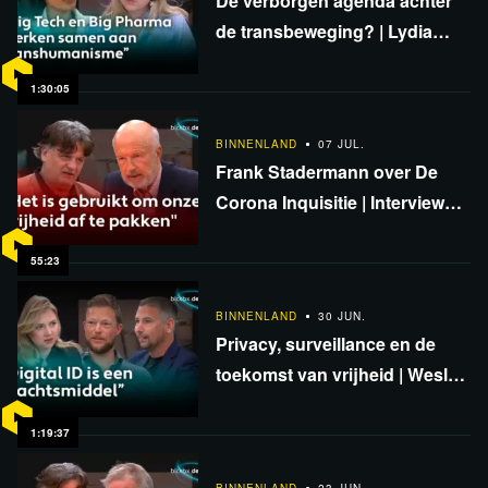
De verborgen agenda achter
de transbeweging? | Lydia
Daniel & Ancilla van de Leest
1:30:05
BINNENLAND
07 JUL.
Frank Stadermann over De
Corona Inquisitie | Interview
met Ab Gietelink
55:23
BINNENLAND
30 JUN.
Privacy, surveillance en de
toekomst van vrijheid | Wesley
Feijth, Michel Portier & Ancilla
van de Leest
1:19:37