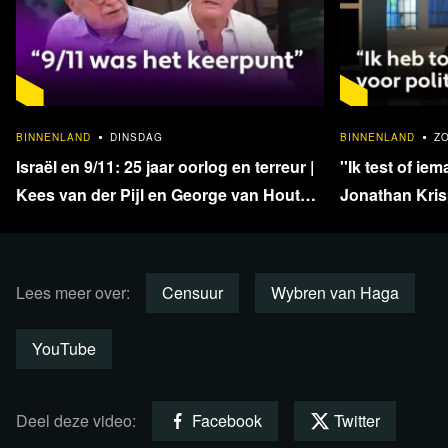
Bergsma en Hamelink
Sietske Bergsma zal morgen samen met Emeritus
Hoogleraar int. communicatie Cees Hamelink de voor- en
nabeschouwing doen en daarmee om 13:00 live aftrappen.
Om 13:30 start het kort geding officieel en ook dat kun je
1:33:40
BINNENLAND
DINSDAG
BINNENLAND
Z
dan live bij ons volgen aangezien we twee camera's in de
Israël en 9/11: 25 jaar oorlog en terreur |
''Ik test of iem
zaal hebben opgesteld die alles vastleggen.
Kees van der Pijl en George van Houts -
Jonathan Krisp
deel 1
en onafhankel
Hieronder is de verwijderde video te zien:
Lees meer over:
Censuur
Wybren van Haga
YouTube
Deel deze video:
Facebook
Twitter