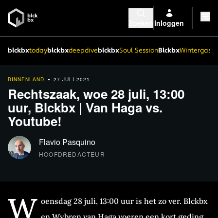
Zoeken
Inloggen
blckbx
today
blckbx
deepdive
blckbx
Soul Session
Blckbx
Wintergaste
BINNENLAND
27 JULI 2021
Rechtszaak, woe 28 juli, 13:00
uur, Blckbx | Van Haga vs.
Youtube!
Flavio Pasquino
HOOFDREDACTEUR
W
oensdag 28 juli, 13:00 uur is het zo ver. Blckbx
en Wybren van Haga voeren een kort geding