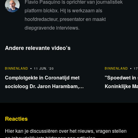
Flavio Pasquino is oprichter van journalistiek
platform blckbx. Hij is werkzaam als
hoofdredacteur, presentator en maakt
diepgravende interviews.
Andere relevante video’s
26:51
8:03
BINNENLAND
11 JUN. '20
BINNENLAND
17
Complotgekte in Coronatijd met
"Spoedwet in s
socioloog Dr. Jaron Harambam,
Koninklijke M
specialist in Complottheorieën
Reacties
Hier kan je discussiëren over het nieuws, vragen stellen