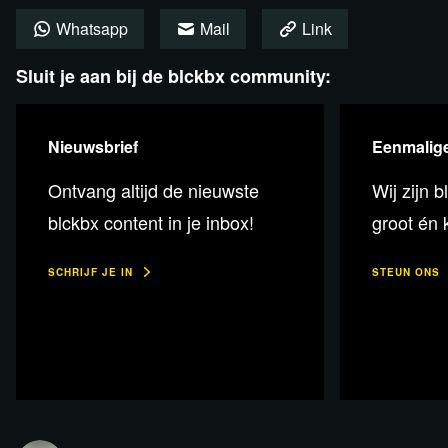
Plaats een reactie
Whatsapp
Mail
Link
Sluit je aan bij de blckbx community:
Nieuwsbrief
Eenmalige
Ontvang altijd de nieuwste
Wij zijn b
blckbx content in je inbox!
groot én k
SCHRIJF JE IN
STEUN ONS
Lees verder