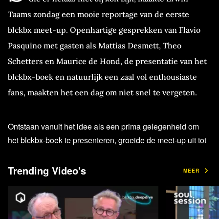
Taams zondag een mooie reportage van de eerste
blckbx meet-up. Openhartige gesprekken van Flavio
Pasquino met gasten als Mattias Desmett, Theo
Schetters en Maurice de Hond, de presentatie van het
blckbx-boek en natuurlijk een zaal vol enthousiaste
fans, maakten het een dag om niet snel te vergeten.
Ontstaan vanuit het idee als een prima gelegenheid om
het blckbx-boek te presenteren, groeide de meet-up uit tot
een heus event, waar allerlei memorabele gasten uit het
korte, maar inmiddels toch al veelbewogen verleden van
Trending Video's
MEER
blckbx hun opwachting maakten. Net als bijna 750 fans,
die het was gelukt om een kaartje te bemachtigen voor de
binnen twee dagen uitverkochte meet-up in