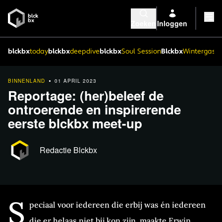
Zoeken
Inloggen
blckbx
today
blckbx
deepdive
blckbx
Soul Session
Blckbx
Wintergaste
BINNENLAND
01 APRIL 2023
Reportage: (her)beleef de
ontroerende en inspirerende
eerste blckbx meet-up
Redactie Blckbx
S
peciaal voor iedereen die erbij was én iedereen
die er helaas niet bij kon zijn, maakte Erwin