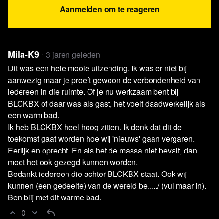
Aanmelden om te reageren
beweegt. Een zichtbaar ontroerde Pasquino reikte aan
Gies het eerste boek uit, waarna ook hijzelf en de rest van
het blckbx-team van de aanwezigen een groot applaus
kregen voor hun betrokkenheid.
Mila-K9
3 jaren geleden
Dit was een hele mooie uitzending. Ik was er niet bij
De blckbx meet-up was een groot succes en is in ieder
aanwezig maar je proeft gewoon de verbondenheid van
geval wat ons van blckbx betreft zeker voor herhaling
iedereen in die ruimte. Of je nu werkzaam bent bij
vatbaar. Hopelijk zien we jullie weer bij de volgende editie!
BLCKBX of daar was als gast, het voelt daadwerkelijk als
een warm bad.
Bekijk ook de foto's van de blckbx
Ik heb BLCKBX heel hoog zitten. Ik denk dat dit de
meet-up
toekomst gaat worden hoe wij 'nieuws' gaan vergaren.
Eerlijk en oprecht. En als het de massa niet bevalt, dan
Klik op de foto hieronder om naar het fotoalbum te gaan.
moet het ook gezegd kunnen worden.
Bedankt iedereen die achter BLCKBX staat. Ook wij
kunnen (een gedeelte) van de wereld be...../ (vul maar in).
Ben blij met dit warme bad.
0