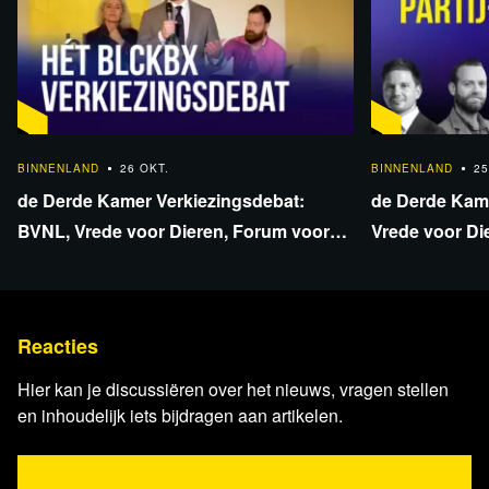
Luister nu
57:20
BINNENLAND
26 OKT.
BINNENLAND
25
Lees 3 reacties
de Derde Kamer Verkiezingsdebat:
de Derde Kam
BVNL, Vrede voor Dieren, Forum voor
Vrede voor Di
Democratie, Piratenpartij en de
Democratie, Pi
Libertaire Partij
Libertaire Part
Reacties
Hier kan je discussiëren over het nieuws, vragen stellen
en inhoudelijk iets bijdragen aan artikelen.