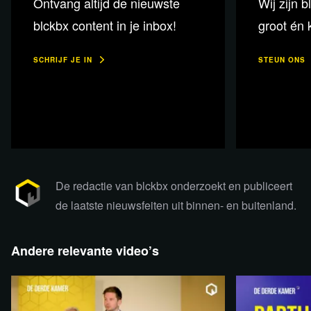
Ontvang altijd de nieuwste
Wij zijn b
blckbx content in je inbox!
groot én k
Kortom, een openhartig gesprek met een krachtige
persoon die ook zijn kwetsbare kant heeft. Verraad,
SCHRIJF JE IN
STEUN ONS
vertrouwen, strijd en saamhorigheid zijn voor hem
duidelijke begrippen; hoop op vrede is zijn houvast.
Van een mogelijk leven na de dood en het bestaan van
een ziel is hij minder overtuigd.
De redactie van blckbx onderzoekt en publiceert
Een mooi gesprek vol passie, kracht, boosheid, een lach
de laatste nieuwsfeiten uit binnen- en buitenland.
én een traan.
Andere relevante video’s
Deze uitzending is ook als
podcast te beluisteren!