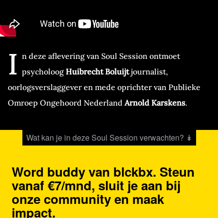
I
n deze aflevering van Soul Session ontmoet
psycholoog
Huibrecht Boluijt
journalist,
oorlogsverslaggever en mede oprichter van Publieke
Omroep Ongehoord Nederland
Arnold Karskens
.
Wat kan je in deze Soul Session verwachten? ↡
Word buddy van blckbx. Steun
vanaf €7/mnd, sluit je aan bij
onze community en maak
impact.