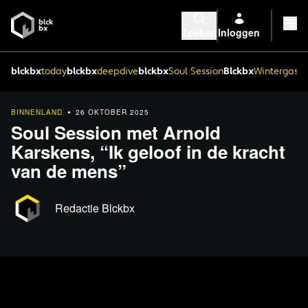
Zoeken
Inloggen
blckbx
today
blckbx
deepdive
blckbx
Soul Session
Blckbx
Wintergaste
BINNENLAND
26 OKTOBER 2025
Soul Session met Arnold
Karskens, “Ik geloof in de kracht
van de mens”
Redactie Blckbx