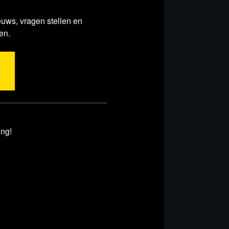
ersation with her.
euws, vragen stellen en
en.
ble
ing!