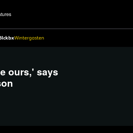
tures
Blckbx
Wintergasten
be ours,' says
son