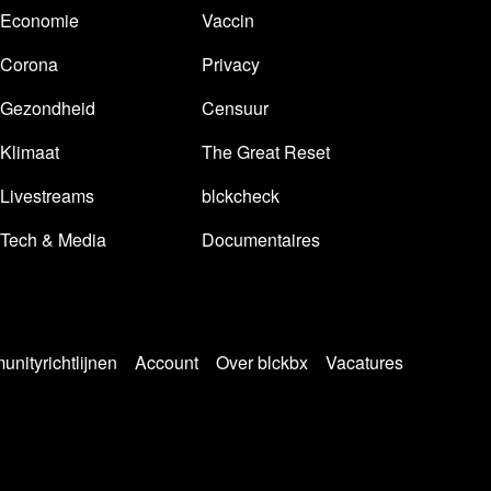
Economie
Vaccin
Corona
Privacy
Gezondheid
Censuur
Klimaat
The Great Reset
Livestreams
blckcheck
Tech & Media
Documentaires
nityrichtlijnen
Account
Over blckbx
Vacatures