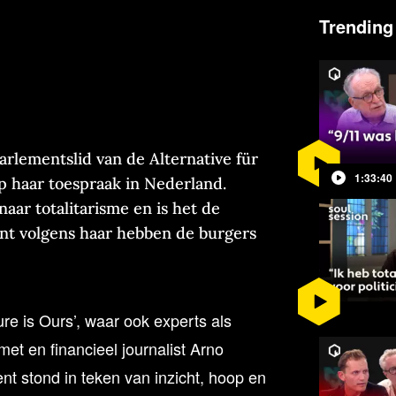
Trending
parlementslid van de Alternative für
1:33:40
 haar toespraak in Nederland.
naar totalitarisme en is het de
ant volgens haar hebben de burgers
re is Ours’, waar ook experts als
et en financieel journalist Arno
t stond in teken van inzicht, hoop en