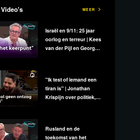
 Video's
MEER
Israël en 9/11: 25 jaar
oorlog en terreur | Kees
van der Pijl en George
van Houts - deel 1
''Ik test of iemand een
tiran is'' | Jonathan
Krispijn over politiek,
media en
onafhankelijkheid
Rusland en de
toekomst van het