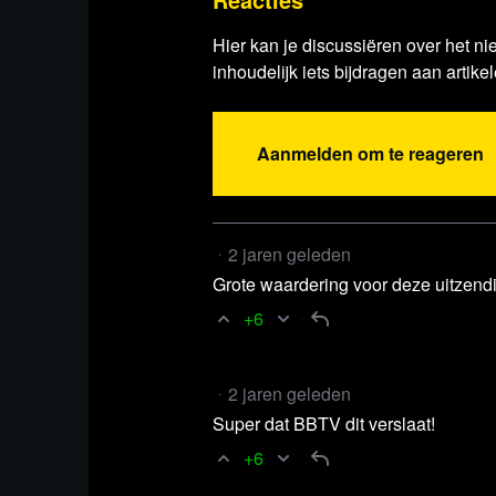
video, and afterwards had an extensive conv
Hier kan je discussiëren over het ni
inhoudelijk iets bijdragen aan artikel
Bekijk het interview via Rum
Aanmelden om te reageren
2 jaren geleden
Grote waardering voor deze uitzend
+6
2 jaren geleden
Lees 34 reacties
Super dat BBTV dit verslaat!
+6