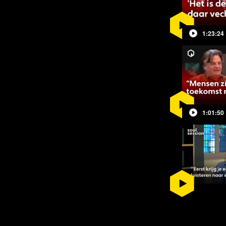
1:23:24
 2019 werd ze verkozen tot lid van het
zig met de commissies Cultuur en
jkheid. Ook spreekt ze zich al langer
tieën en de macht van de Europese
1:01:50
cht een groot deel van haar speech
gebreid met haar in gesprek.