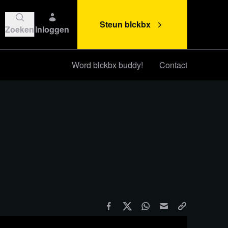
Steun blckbx
Zoeken
Inloggen
Word blckbx buddy!
Contact
Steun blckbx