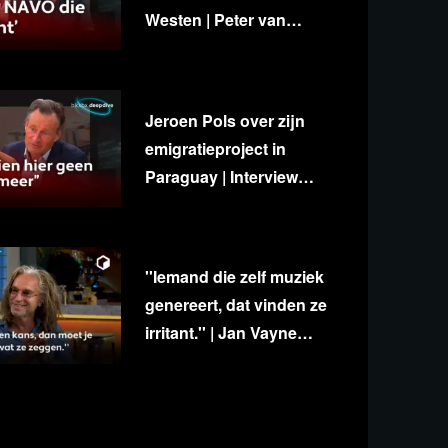
Westen | Peter van
Stigt, Diedert de Wagt &
George van Houts
Jeroen Pols over zijn
emigratieproject in
Paraguay | Interview
met Ab Gietelink
''Iemand die zelf muziek
genereert, dat vinden ze
irritant.'' | Jan Vayne
over eigenzinnigheid