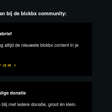
aan bij de blckbx community:
sbrief
 altijd de nieuwste blckbx content in je
 JE IN
lige donatie
n blij met iedere donatie, groot én klein.