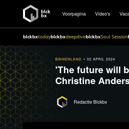
Voorpagina
Video's
Vaca
blckbx
today
blckbx
deepdive
blckbx
Soul Session
BINNENLAND
02 APRIL 2024
'The future will 
Christine Ander
Redactie Blckbx