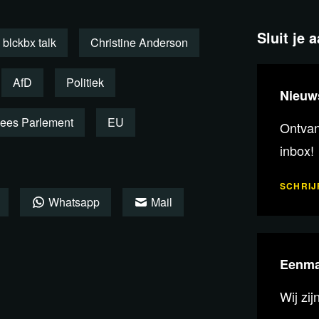
Sluit je 
blckbx talk
Christine Anderson
AfD
Politiek
Nieuw
ees Parlement
EU
Ontvang
inbox!
SCHRIJF
Whatsapp
Mail
Eenma
ve für Deutschland EU Parliament
h in the Netherlands. According to
Wij zij
talitarianism, and it is high time to