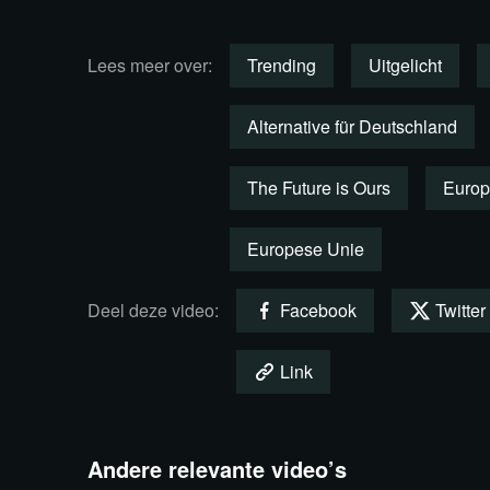
Alleen door jouw
steun en die van
Lees meer over:
Trending
Uitgelicht
anderen kan blckbx
blijven bestaan!
Alternative für Deutschland
The Future is Ours
Europ
Steun blckbx
Europese Unie
Deel deze video:
Facebook
Twitter
English:
Link
'Be the voice, not the echo,' said Alternati
member Christine Anderson during her speec
Andere relevante video’s
the German politician, we are on the way to to