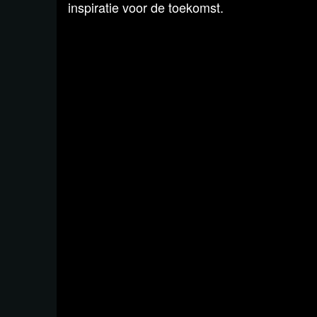
inspiratie voor de toekomst.
Sinds 2013 is Anderson lid van de AfD en in
Europees Parlement. Daar houdt ze zich be
Onderwijs, en Vrouwenrechten en Gendergeli
uit over haar zorgen omtrent onze democra
Unie.
Blckbx-reporter Erwin Taams was erbij, bra
voor je in beeld en ging daarna ook nog uit
Help je mee?