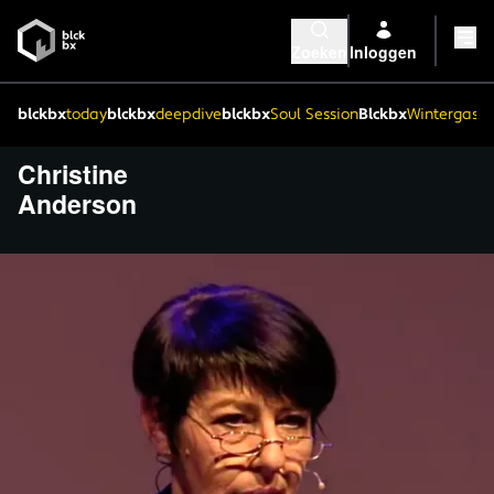
Zoeken
Inloggen
blckbx
today
blckbx
deepdive
blckbx
Soul Session
Blckbx
Wintergaste
Christine
Anderson