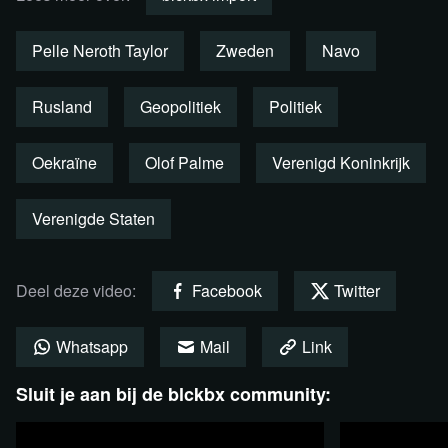
Daarom maakte Taylor
Sweden's Journey to NATO
, om
mensen te waarschuwen voor een Zweeds NAVO-
Pelle Neroth Taylor
Zweden
Navo
lidmaatschap. “Ik ben bang dat we straks over Zweedse
kustplaatsen lezen, zoals we nu lezen over Bachmoet in
Rusland
Geopolitiek
Politiek
Oekraïne.”
Oekraïne
Olof Palme
Verenigd Koninkrijk
Bekijk en deel deze belangrijke docu nu! Want het gaat
iedereen in Europa aan. De film is Nederlands ondertiteld.
Verenigde Staten
Bekijk de docu via Rumble
Deel deze video:
Facebook
Twitter
Whatsapp
Mail
Link
Sluit je aan bij de blckbx community: