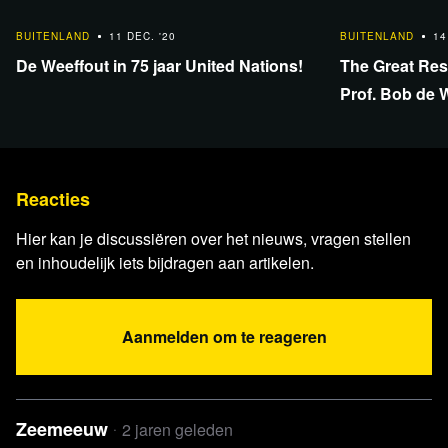
7:12
49:22
BUITENLAND
11 DEC. '20
BUITENLAND
14
De Weeffout in 75 jaar United Nations!
The Great Rese
BEKIJK OOK:
Prof. Bob de W
Pelle Taylor waarschuwt voor
Zweeds NAVO-lidmaatschap:…
Reacties
Lees 2 reacties
Hier kan je discussiëren over het nieuws, vragen stellen
en inhoudelijk iets bijdragen aan artikelen.
Aanmelden om te reageren
Zeemeeuw
2 jaren geleden