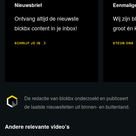
Nieuwsbrief
Eenmalige
Ontvang altijd de nieuwste
Wij zijn b
Steun blckbx en maak onderdeel
blckbx content in je inbox!
groot én k
uit van de blckbx buddy
community!
SCHRIJF JE IN
STEUN ONS
Word blckbx buddy
De redactie van blckbx onderzoekt en publiceert
de laatste nieuwsfeiten uit binnen- en buitenland.
Andere relevante video’s