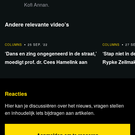
Kofi Annan.
Lees verder
Andere relevante video’s
8:02
11:08
COLUMNS
25 SEP. '22
COLUMNS
27 SE
‘Dans en zing ongegeneerd in de straat,’
‘Stap niet in 
moedigt prof. dr. Cees Hamelink aan
Rypke Zeilma
Reacties
Hier kan je discussiëren over het nieuws, vragen stellen
en inhoudelijk iets bijdragen aan artikelen.