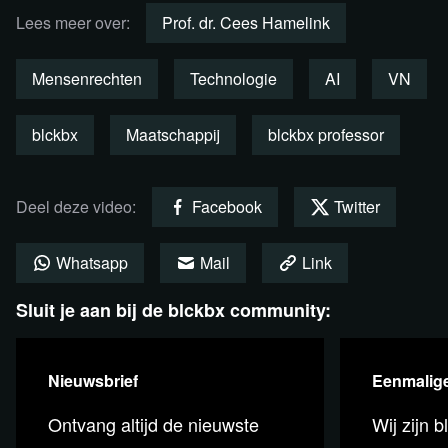
blind vertrouwen in onfeilbare technologie; het Cassandra-
Lees meer over:
Prof. dr. Cees Hamelink
syndroom, waarbij klokkenluiders worden genegeerd en
rampen volgen; en het Dr. Frankenstein-syndroom, waar
Mensenrechten
Technologie
AI
VN
nieuwsgierigheid leidt tot monsterlijke consequenties.
blckbx
Maatschappij
blckbx professor
Ondanks dat het zijn laatste column is, verdwijnt Hamelink
niet van het toneel. Hij nodigt je graag uit voor een gesprek
om gezamenlijk tot spraakmakende oplossingen te komen
Deel deze video:
Facebook
Twitter
voor de Tom Poes-cultuur. In zijn column licht hij dit verder
toe. Kijken dus!
Whatsapp
Mail
Link
Bekijk de column via Rumble
Sluit je aan bij de blckbx community:
Nieuwsbrief
Eenmalige
Ontvang altijd de nieuwste
Wij zijn b