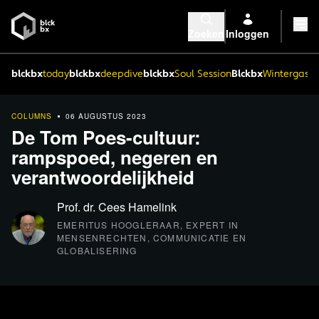
Zoeken
Inloggen
blckbx
today
blckbx
deepdive
blckbx
Soul Session
Blckbx
Wintergaste
COLUMNS
06 AUGUSTUS 2023
De Tom Poes-cultuur:
rampspoed, negeren en
verantwoordelijkheid
Prof. dr. Cees Hamelink
EMERITUS HOOGLERAAR, EXPERT IN
MENSENRECHTEN, COMMUNICATIE EN
GLOBALISERING