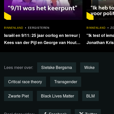
activisme.
1:33:40
Steun blckbx en maak onderdeel
BINNENLAND
EERGISTEREN
BINNENLAND
Z
uit van de blckbx buddy
Israël en 9/11: 25 jaar oorlog en terreur |
''Ik test of iem
community!
Kees van der Pijl en George van Houts -
Jonathan Krisp
deel 1
en onafhankel
Word blckbx buddy
Lees meer over:
Sietske Bergsma
Woke
Critical race theory
Transgender
Zwarte Piet
Black Lives Matter
BLM