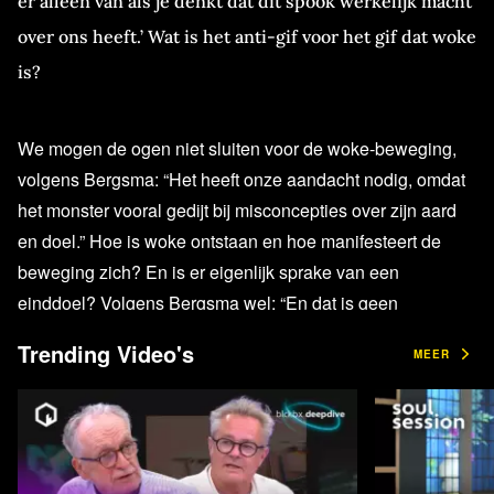
er alleen van als je denkt dat dit spook werkelijk macht
over ons heeft.’ Wat is het anti-gif voor het gif dat woke
is?
We mogen de ogen niet sluiten voor de woke-beweging,
volgens Bergsma: “Het heeft onze aandacht nodig, omdat
het monster vooral gedijt bij misconcepties over zijn aard
en doel.” Hoe is woke ontstaan en hoe manifesteert de
beweging zich? En is er eigenlijk sprake van een
einddoel? Volgens Bergsma wel: “En dat is geen
complottheorie.”
Trending Video's
MEER
Het is daarom verkeerd om woke ongehinderd zijn gang te
laten gaan, betoogt de columnist. “Bestrijd het monster met
waar het doodsbang voor is,” zegt ze. Bekijk de video om
ook goed beslagen ten strijde te trekken tegen woke-