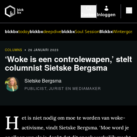
Zoeken
Inloggen
blckbx
today
blckbx
deepdive
blckbx
Soul Session
Blckbx
Wintergaste
COLUMNS
26 JANUARI 2023
‘Woke is een controlewapen,’ stelt
columnist Sietske Bergsma
Sietske Bergsma
PUBLICIST, JURIST EN MEDIAMAKER
H
et is niet nodig om moe te worden van woke-
activisme, vindt Sietske Bergsma. ‘Moe word je