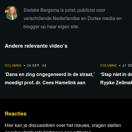
Sietske Bergsma is jurist, publicist voor
verschillende Nederlandse en Duitse media en
Lees verder
blogger op haar eigen site.
Andere relevante video’s
8:02
11:08
COLUMNS
25 SEP. '22
COLUMNS
27 SE
‘Dans en zing ongegeneerd in de straat,’
‘Stap niet in 
moedigt prof. dr. Cees Hamelink aan
Rypke Zeilma
Reacties
Hier kan je discussiëren over het nieuws, vragen stellen