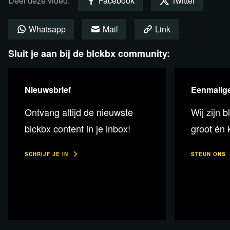
Deel deze video:
Facebook
Twitter
Whatsapp
Mail
Link
Sluit je aan bij de blckbx community:
Lees 9 reacties
Nieuwsbrief
Eenmalige
Ontvang altijd de nieuwste
Wij zijn b
blckbx content in je inbox!
groot én k
SCHRIJF JE IN
STEUN ONS