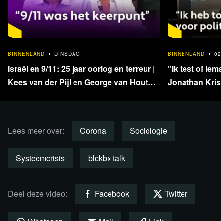
filosoof Mattias Desmet. Bekijk de
volledige video van EO
Kruispunt met filosoof Damian Denys
. Of geniet van de
volledige video van
KRO-NCRV De Verwondering met
psychiater Dirk de Wachter
.
1:33:40
BINNENLAND
DINSDAG
BINNENLAND
02
Israël en 9/11: 25 jaar oorlog en terreur |
''Ik test of iem
Plaats een reactie
Kees van der Pijl en George van Houts -
Jonathan Krisp
deel 1
en onafhankel
Lees meer over:
Corona
Sociologie
Systeemcrisis
blckbx talk
Deel deze video:
Facebook
Twitter