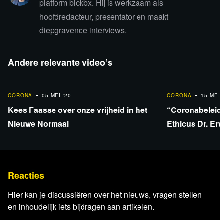
platform blckbx. Hij is werkzaam als
hoofdredacteur, presentator en maakt
diepgravende interviews.
Andere relevante video’s
31:47
32:17
CORONA
05 MEI '20
CORONA
15 MEI
Kees Faasse over onze vrijheid in het
“Coronabeleid
Nieuwe Normaal
Ethicus Dr. E
Reacties
Hier kan je discussiëren over het nieuws, vragen stellen
en inhoudelijk iets bijdragen aan artikelen.