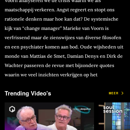
Voorn analyseren we de crisis waarin we als
maatschappij verkeren. Angst regeert en stopt ons
rationele denken maar hoe kan dat? De systemische
kijk van “change manager” Marieke van Voorn is
verfrissend maar de zienswijzes van diverse filosofen
en een psychiater komen aan bod. Oude wijsheden uit
monde van Mattias de Smet, Damian Denys en Dirk de
Wachter passeren de revue met bijzondere quotes
waarin we veel inzichten verkrijgen op het
mechanisme van angst, zingeving en het causale
Trending Video's
verband met de verstikkende massahysterie waarin
MEER
feiten en context zoek zijn.
Zie ook de
prachtige video van De Nieuwe Wereld
met