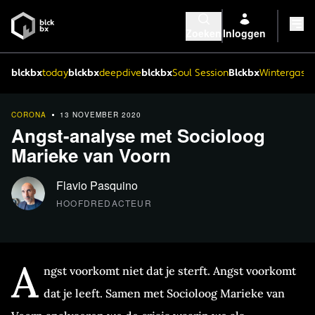
Zoeken
Inloggen
blckbx
today
blckbx
deepdive
blckbx
Soul Session
Blckbx
Wintergaste
CORONA
13 NOVEMBER 2020
Angst-analyse met Socioloog
Marieke van Voorn
Flavio Pasquino
HOOFDREDACTEUR
A
ngst voorkomt niet dat je sterft. Angst voorkomt
dat je leeft. Samen met Socioloog Marieke van