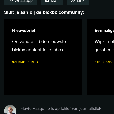
Whatsapp
Mail
Link
Sluit je aan bij de blckbx community:
Lees verder
Nieuwsbrief
Eenmalige
Ontvang altijd de nieuwste
Wij zijn b
blckbx content in je inbox!
groot én k
SCHRIJF JE IN
STEUN ONS
Flavio Pasquino is oprichter van journalistiek