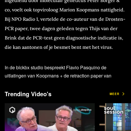
ingediend door moleculair geneticus Peter Borger &
co, voelt ook topviroloog Marion Koopmans nattigheid.
Bij NPO Radio 1, vertelde de co-auteur van de Drosten-
PCR paper, twee dagen geleden tegen Thijs van der
Brink dat de PCR-test geen diagnostische indicatie is,
die kan aantonen of je besmet bent met het virus.
In de blckbx studio bespreekt Flavio Pasquino de
uitlatingen van Koopmans + de retraction paper van
Borger met de initiatiefnemer ervan, Patrick Savalle.
Savalle is een oude bekende van Pasquino, want een
Trending Video's
MEER
aantal maanden geleden deden de heren samen ook een
video “ Bestaat Sars-Cov2 wel? Waar is het bewijs”,
waarin Koopmans ook een hoofdrol speelde. Ook toen
kwam de dubieuze Drosten-PCR publicatie - die in minder