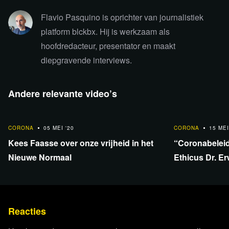
baan”, aldus programmamaker Flavio Pasquino.
Flavio Pasquino is oprichter van journalistiek
platform blckbx. Hij is werkzaam als
hoofdredacteur, presentator en maakt
Bekijk hier de
video met Peter Borger bij Cafe
diepgravende interviews.
Weltschmerz
over de Retraction Paper.
Andere relevante video’s
Bekijk hier de
integrale video van Mike Yeadon
bij
Lockdown TV., met NL vertaling.
31:47
32:17
CORONA
05 MEI '20
CORONA
15 MEI
Kees Faasse over onze vrijheid in het
“Coronabeleid
Nieuwe Normaal
Ethicus Dr. E
Dit zijn alle wetenschappers die mee hebben geschreven
aan de retraction paper, samen met Peter Borger.
Onderstaand de lijst van auteurs/indieners van de
retraction letter & paper:
Reacties