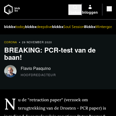
Zoeken
Inloggen
blckbx
today
blckbx
deepdive
blckbx
Soul Session
Blckbx
Wintergaste
CORONA
29 NOVEMBER 2020
BREAKING: PCR-test van de
baan!
Flavio Pasquino
HOOFDREDACTEUR
N
u de “retraction paper“ (verzoek om
terugtrekking van de Drosten - PCR paper) is