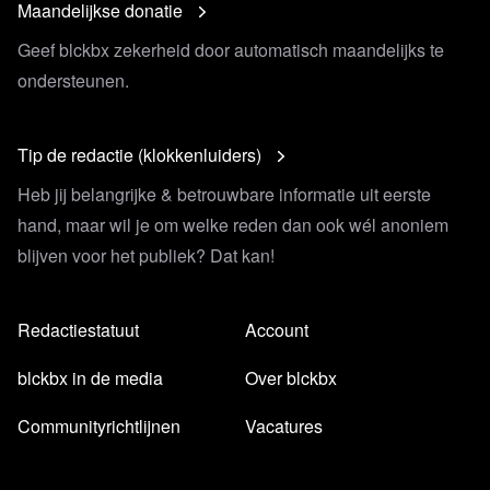
Maandelijkse donatie
(farmacotherapeutischkompas.nl)
Geef blckbx zekerheid door automatisch maandelijks te
Een belangrijke video over de draai die dr. Andrew Hill
ondersteunen.
heeft gemaakt die bezig was met baanbrekend onderzoek
rondom de effectiviteit van ivermectine maar opeens zich
Tip de redactie (klokkenluiders)
terugtrok:
https://www.youtube.com/watch?
Heb jij belangrijke & betrouwbare informatie uit eerste
v=RAZyHy7PCdY
hand, maar wil je om welke reden dan ook wél anoniem
Een website met allerlei belangrijke artikelen over
blijven voor het publiek? Dat kan!
ivermectine en de lobby die ertegen gevoerd wordt.
Ivermectin and 'a very powerful lobby'. A summary.
Redactiestatuut
Account
(substack.com)
blckbx in de media
Over blckbx
Het eerdere artikel van Indepen met hun eigen integrale
Communityrichtlijnen
Vacatures
video:
Ivermectine: redding of kwakzalverij?￼ – INDEPEN
Rechtszaak 2005 met jurisprudentie over hanteren