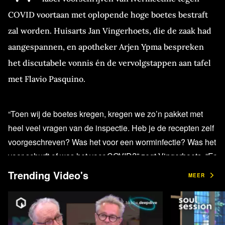
COVID voortaan met oplopende hoge boetes bestraft
zal worden. Huisarts Jan Vingerhoets, die de zaak had
aangespannen, en apotheker Arjen Ypma bespreken
het discutabele vonnis én de vervolgstappen aan tafel
met Flavio Pasquino.
“Toen wij de boetes kregen, kregen we zo’n pakket met
heel veel vragen van de inspectie. Heb je de recepten zelf
voorgeschreven? Was het voor een worminfectie? Was het
voor schurft of was het voor COVID?” zegt Vingerhoets. “Er
was een vraag die ontbrak. En dat was volgens mij de
Trending Video's
MEER
essentieelste vraag die de inspectie had moeten stellen,
hoe gaat het met de patiënt? De inspectie is daar niet in
geïnteresseerd, het gaat niet over zorg.”