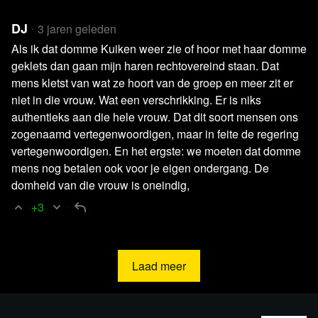
je de artsen financieel kunt steunen:
https://zelfzorgcovid19.nl/igj-beboet-artsen-op-ongekende-
DJ
3 jaren geleden
wijze-steun-via-crowdfunding-hartverwarmend
Als ik dat domme Kuiken weer zie of hoor met haar domme
geklets dan gaan mijn haren rechtovereind staan. Dat
De
uitspraak
van 26 oktober 2022.
mens kletst van wat ze hoort van de groep en meer zit er
niet in die vrouw. Wat een verschrikking. Er is niks
De Nobelprijs uitreiking voor ivermectine in 2015:
authentieks aan die hele vrouw. Dat dit soort mensen ons
https://www.youtube.com/watch?
zogenaamd vertegenwoordigen, maar in feite de regering
v=YK0NcEm4TXg&t=175s
vertegenwoordigen. En het ergste: we moeten dat domme
mens nog betalen ook voor je eigen ondergang. De
De blog van dr. Jan Vingerhoets:
https://www.blogdoc.nl
domheid van die vrouw is oneindig,
+3
De IGJ-site met de boete voor ivermectine en oproep tot
het aangeven van collega artsen bij voorschrijven ervan bij
COVID-19:
Laad meer
https://www.igj.nl/actueel/nieuws/2021/03/25/boete-voor-
artsen-die-hydroxychloroquine-of-ivermectine-