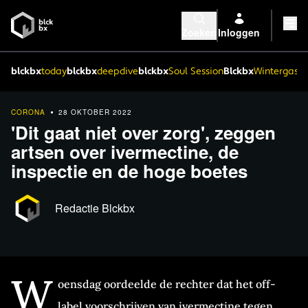
Zoeken
Inloggen
blckbx
today
blckbx
deepdive
blckbx
Soul Session
Blckbx
Wintergaste
CORONA
28 OKTOBER 2022
'Dit gaat niet over zorg', zeggen
artsen over ivermectine, de
inspectie en de hoge boetes
Redactie Blckbx
W
oensdag oordeelde de rechter dat het off-
label voorschrijven van ivermectine tegen