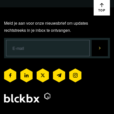
voorschrijven-tegen-corona
TOP
De NHG-richtlijn waarbij ivermectine wordt 'afgeraden'
maar niet verboden bij COVID-19:
Meld je aan voor onze nieuwsbrief om updates
https://corona.nhg.org/2021/ivermectine/
rechtstreeks in je inbox te ontvangen.
De website van de praktijk van dr. Jan Vingerhoets, waar
ook veel van zijn visie en opvattingen rondom corona en
medemenselijkheid is te vinden:
https://huisartsvingerhoets.praktijkinfo.nl
De link naar het Farmacotherapeutisch Kompas waar alles
over ivermectine staat omschreven en ook de bijwerkingen
die een aanmerkelijk kortere lijst aan bijwerkingen kent
dan bijvoorbeeld paracetamol.
ivermectine (oraal)
(farmacotherapeutischkompas.nl)
En hier die lijst van paracetamol:
paracetamol