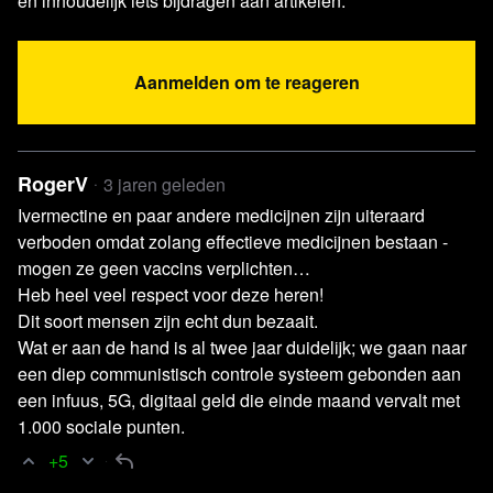
en inhoudelijk iets bijdragen aan artikelen.
een medicijn. En tevens de eerste keer dat boetes van
tevoren al in het vooruitzicht worden gesteld.
Aanmelden om te reageren
Maar vooral belangrijk is dat er volgens Vingerhoets en
Ypma geen hard medisch bewijs is dat het verbod op
ivermectine ondersteunt. “Ze zeggen alleen maar dat het
niet goed werkt, maar kunnen dat niet met gedegen
RogerV
3 jaren geleden
onderzoek onderbouwen.”
Ivermectine en paar andere medicijnen zijn uiteraard
verboden omdat zolang effectieve medicijnen bestaan -
Wat de zaak ook in het voordeel van de artsen zou kunnen
mogen ze geen vaccins verplichten…
beslechten, is dat er jurisprudentie is van een zaak uit
Heb heel veel respect voor deze heren!
Dit soort mensen zijn echt dun bezaait.
2005 waarin een rechter oordeelde dat artsen niet alleen
Wat er aan de hand is al twee jaar duidelijk; we gaan naar
off-label mogen voorschrijven, maar dat zelfs verplicht zijn
een diep communistisch controle systeem gebonden aan
als dat in het belang is van de patiënt.
een infuus, 5G, digitaal geld die einde maand vervalt met
1.000 sociale punten.
Bronvermelding
+5
Hierbij een link naar de pagina van Zelfzorgcovid19 waar