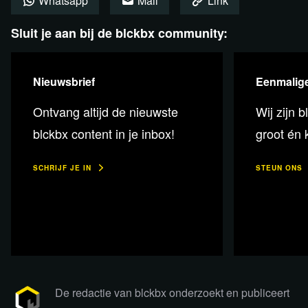
Whatsapp
Mail
Link
uitzending daarom nu via Rumble bekijken.
Sluit je aan bij de blckbx community:
Plaats een reactie
Nieuwsbrief
Eenmalige
Ontvang altijd de nieuwste
Wij zijn b
blckbx content in je inbox!
groot én k
SCHRIJF JE IN
STEUN ONS
De redactie van blckbx onderzoekt en publiceert
Lees verder