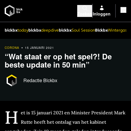
Zoeken
Inloggen
blckbx
today
blckbx
deepdive
blckbx
Soul Session
Blckbx
Wintergaste
CORONA
15 JANUARI 2021
“Wat staat er op het spel?! De
beste update in 50 min”
Redactie Blckbx
H
et is 15 januari 2021 en Minister President Mark
Rutte heeft het ontslag van het kabinet