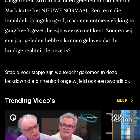
aangeboden. Zo’n 10 maanden geleden introduceerde
Mark Rutte het NIEUWE NORMAAL. Een term die
inmiddels is ingeburgerd, maar een ontmenselijking in
gang heeft gezet die zijn weerga niet kent. Zouden wij
een jaar geleden hebben kunnen geloven dat de
huidige realiteit de onze is?
Stapje voor stapje zijn we terecht gekomen in deze
lockdown die binnenkort ongetwijfeld ook een avondklok
krijgt, een fenomeen waarvoor we terug moeten naar de
tweede wereldoorlog en die staat voor "groot gevaar".
Trending Video's
MEER
En omdat het allemaal zo snel gaat en we soms het
overzicht kwijt dreigen te raken is het goed om weer eens
alles op een rij te zetten en dat doen we met de Britse