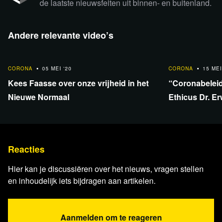
de laatste nieuwsfeiten uit binnen- en buitenland.
Andere relevante video’s
31:47
32:17
CORONA
05 MEI '20
CORONA
15 MEI
Kees Faasse over onze vrijheid in het
“Coronabeleid
Nieuwe Normaal
Ethicus Dr. E
Reacties
Hier kan je discussiëren over het nieuws, vragen stellen
en inhoudelijk iets bijdragen aan artikelen.
Aanmelden om te reageren