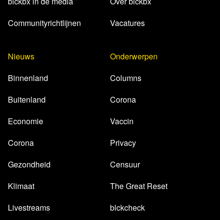
blckbx in de media
Over blckbx
Communityrichtlijnen
Vacatures
Nieuws
Onderwerpen
Binnenland
Columns
Buitenland
Corona
Economie
Vaccin
Corona
Privacy
Gezondheid
Censuur
Klimaat
The Great Reset
Livestreams
blckcheck