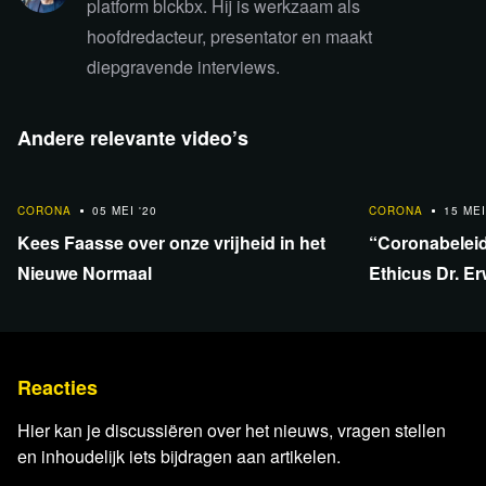
platform blckbx. Hij is werkzaam als
hoofdredacteur, presentator en maakt
Lees verder
diepgravende interviews.
Andere relevante video’s
31:47
32:17
CORONA
05 MEI '20
CORONA
15 MEI
Kees Faasse over onze vrijheid in het
“Coronabeleid
Nieuwe Normaal
Ethicus Dr. E
Reacties
Hier kan je discussiëren over het nieuws, vragen stellen
en inhoudelijk iets bijdragen aan artikelen.