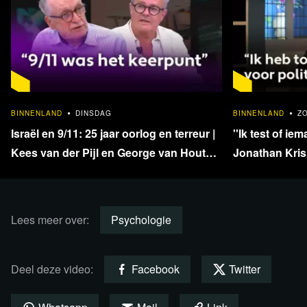
De video die we je serveren is door ons Nederlands
ondertiteld en komt van het kanaal van '
Academy of Ideas
',
nu opnieuw geïllustreerd door '
After Skool
'. De kunstenaar
die de prachtige tekeningen maakt heet Mark Wooding en
vertelt zijn persoonlijke verhaal in onderstaande video.
1:33:40
BINNENLAND
DINSDAG
BINNENLAND
Z
Zeker ook de moeite waard om te bekijken
Israël en 9/11: 25 jaar oorlog en terreur |
''Ik test of iem
Kees van der Pijl en George van Houts -
Jonathan Krisp
deel 1
en onafhankel
Lees meer over:
Psychologie
Deel deze video:
Facebook
Twitter