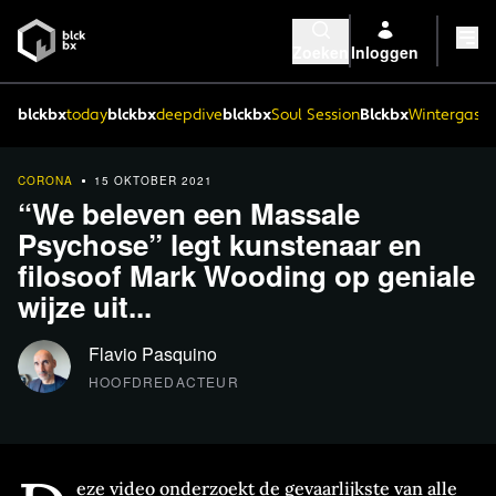
Zoeken
Inloggen
blckbx
today
blckbx
deepdive
blckbx
Soul Session
Blckbx
Wintergaste
CORONA
15 OKTOBER 2021
“We beleven een Massale
Psychose” legt kunstenaar en
filosoof Mark Wooding op geniale
wijze uit...
Flavio Pasquino
HOOFDREDACTEUR
eze video onderzoekt de gevaarlijkste van alle