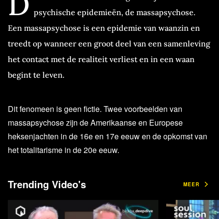
D
psychische epidemieën, de massapsychose.
Een massapsychose is een epidemie van waanzin en
treedt op wanneer een groot deel van een samenleving
het contact met de realiteit verliest en in een waan
begint te leven.
Dit fenomeen is geen fictie. Twee voorbeelden van
massapsychose zijn de Amerikaanse en Europese
heksenjachten in de 16e en 17e eeuw en de opkomst van
het totalitarisme in de 20e eeuw.
Deze video zal vragen beantwoorden over
Trending Video's
MEER
massapsychose: wat is het? Hoe begint? Is het eerder
gebeurd? Ervaren we er nu een? En zo ja, hoe kunnen de
stadia van een massapsychose worden omgekeerd?