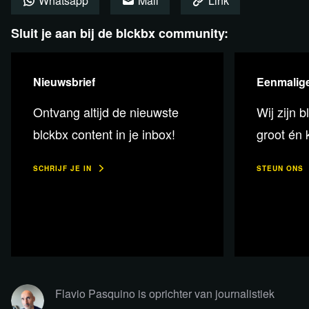
Whatsapp
Mail
Link
Sluit je aan bij de blckbx community:
Nieuwsbrief
Eenmalige
Plaats een reactie
Ontvang altijd de nieuwste
Wij zijn b
blckbx content in je inbox!
groot én k
SCHRIJF JE IN
STEUN ONS
Flavio Pasquino is oprichter van journalistiek