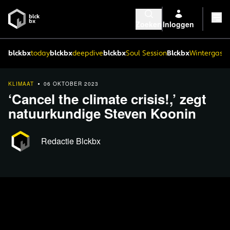
Zoeken
Inloggen
blckbx
today
blckbx
deepdive
blckbx
Soul Session
Blckbx
Wintergaste
KLIMAAT
06 OKTOBER 2023
‘Cancel the climate crisis!,’ zegt
natuurkundige Steven Koonin
Redactie Blckbx