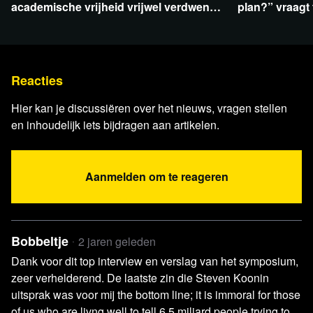
academische vrijheid vrijwel verdwenen:
plan?” vraagt 
Guus Berkhout en Flavio Pasquino
docu Headwind
Reacties
Hier kan je discussiëren over het nieuws, vragen stellen
Steun blckbx en maak onderdeel
en inhoudelijk iets bijdragen aan artikelen.
uit van de blckbx buddy
community!
Aanmelden om te reageren
Word blckbx buddy
Bobbeltje
2 jaren geleden
Dank voor dit top interview en verslag van het symposium,
zeer verhelderend. De laatste zin die Steven Koonin
uitsprak was voor mij the bottom line; it is immoral for those
of us who are livng well to tell 6,5 miljard people trying to