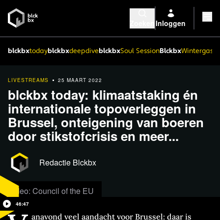
Zoeken
Inloggen
blckbx
today
blckbx
deepdive
blckbx
Soul Session
Blckbx
Wintergaste
LIVESTREAMS
25 MAART 2022
blckbx today: klimaatstaking én
internationale topoverleggen in
Brussel, onteigening van boeren
door stikstofcrisis en meer...
Redactie Blckbx
Video: Council of the EU
46:47
anavond veel aandacht voor Brussel: daar is