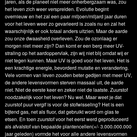
jaren, als de planeet niet meer onherbergzaam was, zou
het leven zich weer verspreiden. Evolutie begint
overnieuw en het zal een paar miljoen/miljard jaar duren
voor het leven weer zo gevarieerd is zoals nu en zal het
waarschijnlijk er ook totaal anders uitzien. Maar de aarde
zou onze dwaasheid overleven. Zou de ozonlaag er
morgen niet meer zijn? Dan komt er een berg meer UV-
straling op het aardoppervlak, zijn wij niet blij omdat wij er
niet tegen kunnen. Maar UV is goed voor het leven. Het is
een krachtige energie, bevorderd mutatie en verandering.
Vele vormen van leven zouden beter gedijen met meer UV,
de andere levensvormen sterven massaal uit, de aarde
niet. Niet de eerste keer en zeker niet de laatste. Zuurstof
noodzakelijk voor het leven? Nu wel. Maar weet je dat
zuurstof puur vergif is voor de stofwisseling? Het is een
bijtend gas, net als fluor, dat gebruikt word om glas te
etsen. En toen zuurstof voor het eerst werd geproduceerd
als afvalstof van bepaalde plantencellen(+/- 3.000.000.000
jaar geleden) vormde het voor alle andere levensvormen