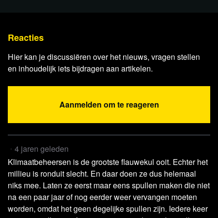
blckbx today is iedere maandag, woensdag en vrijdag
LIVE te zien op blckbx.tv om 19:00 uur. Heb je de
Reacties
uitzending gemist of wil je op een later moment blckbx
today terugkijken? blckbx today is na afloop altijd terug te
Hier kan je discussiëren over het nieuws, vragen stellen
kijken via blckbx.tv.
en inhoudelijk iets bijdragen aan artikelen.
Kijken dus en deel blckbx today in jouw eigen omgeving!
Aanmelden om te reageren
Over Stichting blckbx
Blckbx is een stichting zonder winstoogmerk die wordt
gefinancierd door donaties van haar eigen publiek. Voor
4 jaren geleden
de mensen, door de mensen en met de mensen: dát is
Klimaatbeheersen is de grootste flauwekul ooit. Echter het
waar blckbx voor staat.
millieu is ronduit slecht. En daar doen ze dus helemaal
niks mee. Laten ze eerst maar eens spullen maken die niet
Hoewel we zorgdragen om de kosten zo minimaal te
na een paar jaar of nog eerder weer vervangen moeten
houden, zijn er toch doorlopende kosten om gedegen en
worden, omdat het geen degelijke spullen zijn. Iedere keer