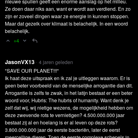
professionele content te maken. Denk hierbij aan de
nieuwe spullen geeft een enorme aanslag op het milleu.
techniek, de regie, de redactie, de webredactie en het
Ze doen daar niks aan, want er wordt aan verdiend. En zo
zijn er zoveel dingen waar ze energie in kunnen stoppen.
onderhoud van de studio. Om de continuïteit van blckbx te
Maar dat gezeik over klimaat is belachelijk. In een woord
waarborgen, hebben we daarom jouw hulp nodig.
belachelijk.
+4
Als je deze uitzending waardeert en de urgentie van
Nederlands grootste onafhankelijke nieuwsplatform inziet,
dan nodigen we je van harte uit om ons te steunen. Alleen
JasonVX13
4 jaren geleden
dankzij regelmatige donaties kunnen wij onafhankelijke
"SAVE OUR PLANET!!!"
content blijven produceren en onze reikwijdte vergroten,
Ik haat deze uitspraak en ik zal je uitleggen waarom. Er is
met als doel om de wereld beter te begrijpen. Voor de
geen beter voorbeeld van de menselijke arrogantie dan dit.
mensen, door de mensen en met steeds méér mensen.
Arrogantie is zelfs te zwak, in het latijn bestaat er een beter
woord voor, Hubris: The hubris of humanity. Want denk je
zelf dat wij, wij nietige wezens, de mogelijkheid hebben om
deze zwevende rots te vernietigen? 4.500.000.000 jaar
Steun je ons?
bestaat zij al en hoelang is er al leven op deze rots?
3.800.000.000 jaar de eerste bacteriën, later de eerst
meercellige dieren. Toen de eerste complexe schepels in