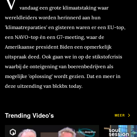
V
vandaag een grote klimaatstaking waar
wereldleiders worden herinnerd aan hun
'klimaatreparaties' en gisteren waren er een EU-top,
een NAVO-top én een G7-meeting, waar de
Amerikaanse president Biden een opmerkelijk
uitspraak deed. Ook gaan we in op de stikstofcrisis
waarbij de onteigening van boerenbedrijven als
mogelijke 'oplossing' wordt gezien. Dat en meer in
deze uitzending van blckbx today.
Vrijdag 25 maart 2022
Trending Video's
MEER
In de uitzending van vanavond onder andere:
Brussel is vandaag het decor voor een grote