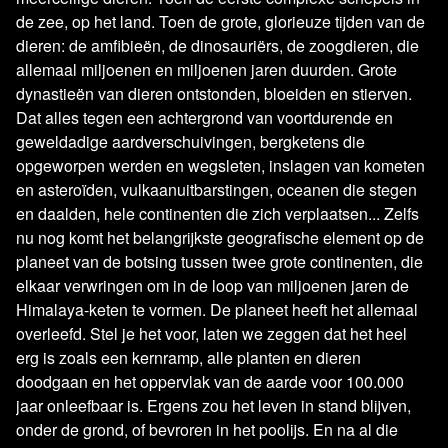
de zee, op het land. Toen de grote, glorieuze tijden van de
dieren: de amfibieën, de dinosauriërs, de zoogdieren, die
Lees 20 reacties
allemaal miljoenen en miljoenen jaren duurden. Grote
dynastieën van dieren ontstonden, bloeiden en stierven.
Dat alles tegen een achtergrond van voortdurende en
geweldadige aardverschuivingen, bergketens die
opgeworpen werden en wegsleten, inslagen van kometen
en asteroïden, vulkaanuitbarstingen, oceanen die stegen
en daalden, hele continenten die zich verplaatsen... Zelfs
nu nog komt het belangrijkste geografische element op de
planeet van de botsing tussen twee grote continenten, die
elkaar verwringen om in de loop van miljoenen jaren de
Himalaya-keten te vormen. De planeet heeft het allemaal
overleefd. Stel je het voor, laten we zeggen dat het heel
erg is zoals een kernramp, alle planten en dieren
doodgaan en het oppervlak van de aarde voor 100.000
jaar onleefbaar is. Ergens zou het leven in stand blijven,
Lees verder
onder de grond, of bevroren in het poolijs. En na al die