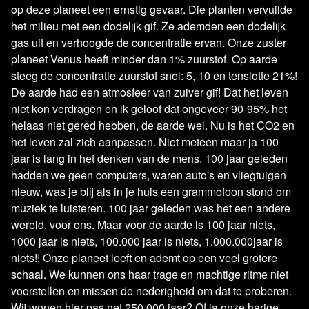
op deze planeet een ernstig gevaar. Die planten vervuilde
het milieu met een dodelijk gif. Ze ademden een dodelijk
gas uit en verhoogde de concentratie ervan. Onze zuster
planeet Venus heeft minder dan 1% zuurstof. Op aarde
steeg de concentratie zuurstof snel: 5, 10 en tenslotte 21%!
De aarde had een atmosfeer van zuiver gif! Dat het leven
niet kon verdragen en ik geloof dat ongeveer 90-95% het
helaas niet gered hebben, de aarde wel. Nu is het CO2 en
het leven zal zich aanpassen. Niet meteen maar ja 100
jaar is lang in het denken van de mens. 100 jaar geleden
hadden we geen computers, waren auto's en vliegtuigen
nieuw, was je blij als in je huis een grammofoon stond om
muziek te luisteren. 100 jaar geleden was het een andere
wereld, voor ons. Maar voor de aarde is 100 jaar niets,
1000 jaar is niets, 100.000 jaar is niets, 1.000.000jaar is
niets!! Onze planeet leeft en ademt op een veel grotere
schaal. We kunnen ons haar trage en machtige ritme niet
voorstellen en missen de nederigheid om dat te proberen.
Wij wonen hier pas net 250.000 jaar? Of ja onze harige