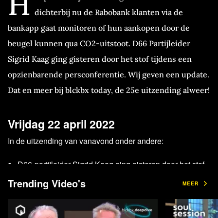
H
dichterbij nu de Rabobank klanten via de
bankapp gaat monitoren of hun aankopen door de
beugel kunnen qua CO2-uitstoot. D66 Partijleider
Sigrid Kaag ging gisteren door het stof tijdens een
opzienbarende persconferentie. Wij geven een update.
Dat en meer bij blckbx today, de 25e uitzending alweer!
Vrijdag 22 april 2022
In de uitzending van vanavond onder andere:
D66-partijleider Sigrid Kaag ging gisteren door het stof
tijdens een opzienbarende persconferentie waarbij
Trending Video's
MEER
grensoverschrijdend gedrag binnen de partij centraal
stond. Wij geven een update.