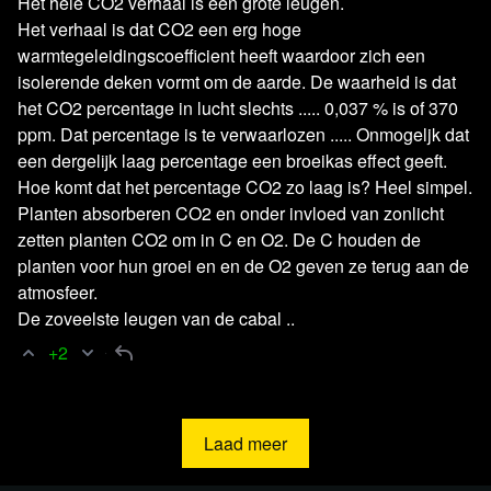
Het hele CO2 verhaal is een grote leugen.
Nederlands grootste onafhankelijke nieuwsplatform inziet,
Het verhaal is dat CO2 een erg hoge
dan nodigen we je van harte uit om ons te steunen. Alleen
warmtegeleidingscoefficient heeft waardoor zich een
dankzij regelmatige donaties kunnen wij onafhankelijke
isolerende deken vormt om de aarde. De waarheid is dat
content blijven produceren en onze reikwijdte vergroten,
het CO2 percentage in lucht slechts ..... 0,037 % is of 370
met als doel om de wereld beter te begrijpen. Voor de
ppm. Dat percentage is te verwaarlozen ..... Onmogeljk dat
een dergelijk laag percentage een broeikas effect geeft.
mensen, door de mensen en met steeds méér mensen.
Hoe komt dat het percentage CO2 zo laag is? Heel simpel.
Planten absorberen CO2 en onder invloed van zonlicht
zetten planten CO2 om in C en O2. De C houden de
Steun je ons?
planten voor hun groei en en de O2 geven ze terug aan de
atmosfeer.
De zoveelste leugen van de cabal ..
+2
Lees 24 reacties
Laad meer