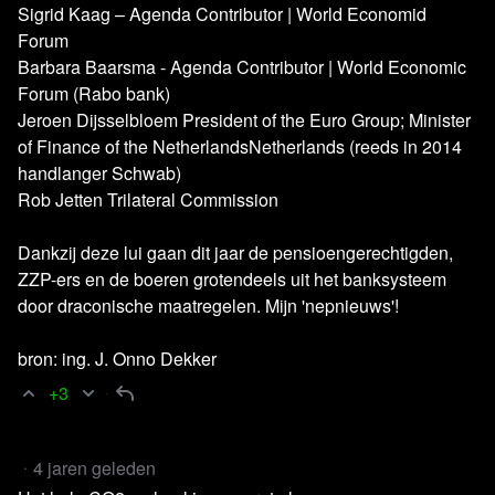
Sigrid Kaag – Agenda Contributor | World Economid
Kijken dus en deel blckbx today in jouw eigen omgeving!
Forum
Barbara Baarsma - Agenda Contributor | World Economic
Over Stichting blckbx
Forum (Rabo bank)
Blckbx is een stichting zonder winstoogmerk die wordt
Jeroen Dijsselbloem President of the Euro Group; Minister
of Finance of the NetherlandsNetherlands (reeds in 2014
gefinancierd door donaties van haar eigen publiek. Voor
handlanger Schwab)
de mensen, door de mensen en met de mensen: dát is
Rob Jetten Trilateral Commission
waar blckbx voor staat.
Dankzij deze lui gaan dit jaar de pensioengerechtigden,
Hoewel we zorgdragen om de kosten zo minimaal te
ZZP-ers en de boeren grotendeels uit het banksysteem
houden, zijn er toch doorlopende kosten om gedegen en
door draconische maatregelen. Mijn 'nepnieuws'!
professionele content te maken. Denk hierbij aan de
techniek, de regie, de redactie, de webredactie en het
bron: ing. J. Onno Dekker
onderhoud van de studio. Om de continuïteit van blckbx te
+3
waarborgen, hebben we daarom jouw hulp nodig.
4 jaren geleden
Als je deze uitzending waardeert en de urgentie van