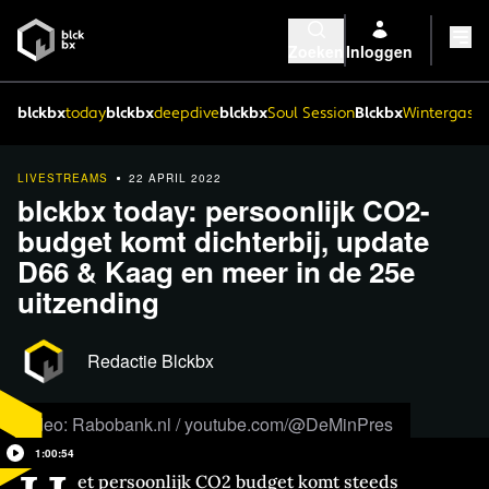
Zoeken
Inloggen
blckbx
today
blckbx
deepdive
blckbx
Soul Session
Blckbx
Wintergaste
LIVESTREAMS
22 APRIL 2022
blckbx today: persoonlijk CO2-
budget komt dichterbij, update
D66 & Kaag en meer in de 25e
uitzending
Redactie Blckbx
Video: Rabobank.nl / youtube.com/@DeMinPres
1:00:54
et persoonlijk CO2 budget komt steeds