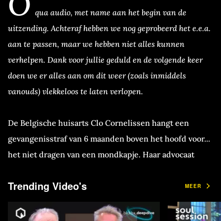
O
qua audio, met name aan het begin van de
uitzending. Achteraf hebben we nog geprobeerd het e.e.a.
aan te passen, maar we hebben niet alles kunnen
verhelpen. Dank voor jullie geduld en de volgende keer
doen we er alles aan om dit weer (zoals inmiddels
vanouds) vlekkeloos te laten verlopen.
De Belgische huisarts Clo Cornelissen hangt een
gevangenisstraf van 6 maanden boven het hoofd voor...
het niet dragen van een mondkapje. Haar advocaat
Michael Verstraeten staat aan de desk. We blikken
Trending Video's
terug op de boerenprotestacties van vandaag en de
MEER
huisartsendemonstratie van vrijdag. Ook schakelen we
tijdens de uitzending LIVE over naar reporter Erwin