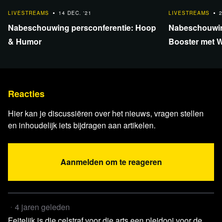
1:42:10
1:42:10
LIVESTREAMS
14 DEC. '21
LIVESTREAMS
Nabeschouwing persconferentie: Hoop
Nabeschouwin
& Humor
Booster met W
Reacties
Hier kan je discussiëren over het nieuws, vragen stellen
en inhoudelijk iets bijdragen aan artikelen.
Aanmelden om te reageren
4 jaren geleden
Feitelijk is die celstraf voor die arts een pleidooi voor de