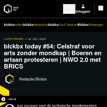
Zoeken
Inloggen
blckbx
today
blckbx
deepdive
blckbx
Soul Session
Blckbx
Wintergaste
LIVESTREAMS
04 JULI 2022
blckbx today #54: Celstraf voor
arts zonder mondkap | Boeren en
artsen protesteren | NWO 2.0 met
BRICS
Redactie Blckbx
1:05:18
nze excuses voor de technische mankementen