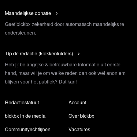
Maandelijkse donatie
Geef blckbx zekerheid door automatisch maandelijks te
Relevante achtergrondinformatie en
bronnen
ondersteunen.
Artikel Luchtvaartnieuws.nl
Australië vanaf woensdag
weer open voor ongevaccineerde reizigers
Tip de redactie (klokkenluiders)
Artikel HLN.be
Personeelstekort dwingt Vlaamse
Heb jij belangrijke & betrouwbare informatie uit eerste
ziekenhuizen en woonzorgcentra om zorgaanbod af te
hand, maar wil je om welke reden dan ook wél anoniem
bouwen
blijven voor het publiek? Dat kan!
Artikel NU.nl
Inflatie in eurozone stijgt nog wel en breekt
opnieuw record
Redactiestatuut
Account
Liveblog blckbx
LIVEBLOG boerenprotest maandag 4
juli 2022 - alle updates
blckbx in de media
Over blckbx
Artikel Nieuwsblad.be
Huisarts riskeert 6 maanden cel
Communityrichtlijnen
Vacatures
omdat ze weigert mondmasker te dragen