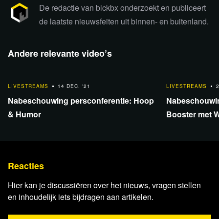
De redactie van blckbx onderzoekt en publiceert
de laatste nieuwsfeiten uit binnen- en buitenland.
Bekijk de uitzending per fragment
terug
Andere relevante video’s
1:42:10
1:42:10
LIVESTREAMS
14 DEC. '21
LIVESTREAMS
Nabeschouwing persconferentie: Hoop
Nabeschouwin
& Humor
Booster met W
Reacties
Hier kan je discussiëren over het nieuws, vragen stellen
en inhoudelijk iets bijdragen aan artikelen.