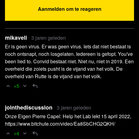
Aanmelden om te reageren
mikaveli
3 jaren geleden
Er is geen virus. Er was geen virus. Iets dat niet bestaat is
noch ontsnapt, noch losgelaten. Iedereen is gefopt. You've
been lied to. Convid bestaat niet. Niet nu, niet in 2019. Een
Voor kijkers uit Frankrijk: bekijk de
overheid die zoiets pusht is de vijand van het volk. De
uitzending via onderstaande video
overheid van Rutte is de vijand van het volk.
De Franse overheid heeft videoplatform Rumble verzocht
+5
om alle Russische nieuwsbronnen uit te sluiten van haar
platform. Als reactie hierop heeft het videoplatform
jointhediscussion
3 jaren geleden
besloten om hun diensten voorlopig niet beschikbaar te
Onze Eigen Pierre Capel: Help het Lab lekt 15 april 2022,
stellen in Frankrijk. Dit heeft helaas tot gevolg dat alle
https://www.bitchute.com/video/Ea8SbCHG2QKH/
blckbx-uitzendingen die via Rumble worden verzorgd niet
+4
te zien zullen zien voor kijkers uit Frankrijk.