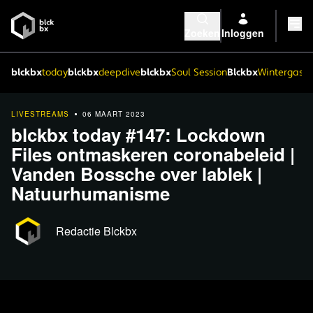
Zoeken
Inloggen
blckbx
today
blckbx
deepdive
blckbx
Soul Session
Blckbx
Wintergaste
LIVESTREAMS
06 MAART 2023
blckbx today #147: Lockdown
Files ontmaskeren coronabeleid |
Vanden Bossche over lablek |
Natuurhumanisme
Redactie Blckbx