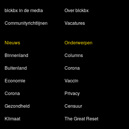
Artikel The Guardian
Matt Hancock’s WhatsApp
blckbx in de media
Over blckbx
messages: what are the latest disclosures?
Artikel Vanity Fair
“This Shouldn’t Happen”: Inside the
Communityrichtlijnen
Vacatures
Virus-Hunting Nonprofit at the Center of the Lab-Leak
Controversy
Nieuws
Onderwerpen
Artikel BBC
Matt Hancock: Eight government WhatsApp
Covid messages revealed
Binnenland
Columns
Artikel Volkskrant
Inspectie: premier Rutte overtrad de
Buitenland
Corona
wet door sms’jes te wissen
Artikel De Telegraaf
Forse stijging van aantal
Economie
Vaccin
coronapatiënten in ziekenhuizen
Website
WhatsApp berichten
Corona
Privacy
Website
WhatsApp berichten
Gezondheid
Censuur
Artikel VRT
Meer dan 2.700 tractors geteld tijdens
boerenbetoging in Brussel
Klimaat
The Great Reset