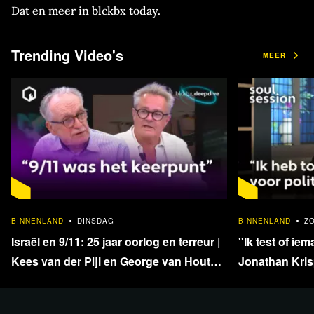
Dat en meer in blckbx today.
L
ET OP: Om deze uitzending censuurvrij te
Trending Video's
MEER
verzorgen, wordt de YouTube-livestream eerder
beëindigd.
Online cursus Ab Flipse:
'Survive Our System; hoe
bescherm ik mijn geld'
1:33:40
BINNENLAND
DINSDAG
BINNENLAND
Z
Israël en 9/11: 25 jaar oorlog en terreur |
''Ik test of iem
Meer informatie (incl. kortingscode)
Kees van der Pijl en George van Houts -
Jonathan Krisp
deel 1
en onafhankel