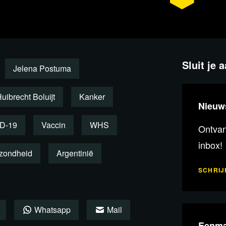
gment terug
Sluit je 
Jelena Postuma
uibrecht Boluijt
Kanker
Nieuw
D-19
Vaccin
WHS
Ontvang
inbox!
zondheid
Argentinië
SCHRIJF
Whatsapp
Mail
Eenma