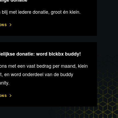
n blij met iedere donatie, groot én klein.
ONS
lijkse donatie: word blckbx buddy!
ons met een vast bedrag per maand, klein
ot, en word onderdeel van de buddy
ity.
ONS