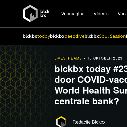
Voorpagina
Video's
Vaca
blckbx
today
blckbx
deepdive
blckbx
Soul Session
LIVESTREAMS
16 OKTOBER 2023
blckbx today #2
door COVID-vacc
World Health Su
centrale bank?
Redactie Blckbx