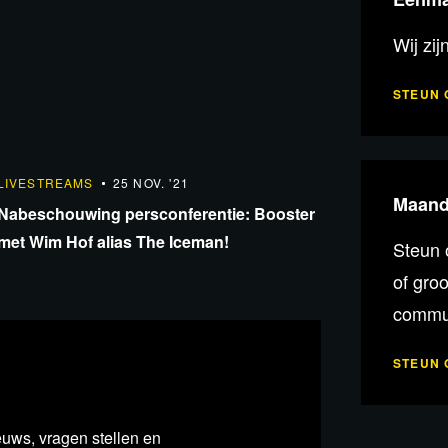
Wij zij
STEUN 
1:42:10
LIVESTREAMS
25 NOV. '21
Maande
Nabeschouwing persconferentie: Booster
met Wim Hof alias The Iceman!
Steun 
of gro
ysee.com
commun
mble verzocht om alle Russische
STEUN 
m. Als reactie hierop heeft het
opig niet beschikbaar te stellen in
euws, vragen stellen en
le blckbx-uitzendingen die via Rumble