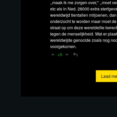
,,maak ik me zorgen over," ,,moet v
most states)
etc als in Ned. 28000 extra sterfgeval
wereldwijd tientallen miljoenen, dan
Video BigBrotherWatches UK
The Govern
onderzocht te worden maar moet de
photo on a giant facial recognition datab
straat op om deze wereldelite berec
Video World Health Organization
Opening
tegen de menselijkheid. Wat er plaat
wereldwijde genocide zoals nog nooi
Artikel Nu.nl
Bedrijven stoppen steeds vak
voorgekomen.
stijgt
+5
Artikel NOS
Huisartsentekort? Er zijn me
Artikel Stichting Artsen Collectief
Profess
opnieuw voor kanker na mRNA-vaccinati
Laad me
Video World Health Summit
Speech Rocke
Video
World Health Summit 2023
Video YouTube
Dr. John Campbell Profes
Artikel
Clinical Immunology The impact 
adaptive and innate immune responses