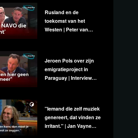
Rusland en de
toekomst van het
Westen | Peter van
Stigt, Diedert de Wagt &
George van Houts
Jeroen Pols over zijn
emigratieproject in
Paraguay | Interview
met Ab Gietelink
''Iemand die zelf muziek
genereert, dat vinden ze
irritant.'' | Jan Vayne
over eigenzinnigheid