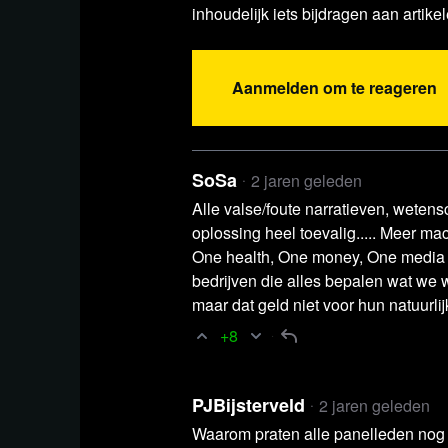
inhoudelijk iets bijdragen aan artikel
worden verzorgd niet te zien zullen zien voor 
Als alternatief kunnen de blckbx today-uit
Aanmelden om te reageren
Odysee-kanaal van blckbx
.
SoSa
2 jaren geleden
Alle valse/foute narratieven, wetens
oplossing heel toevalig..... Meer m
One health, One money, One media 
bedrijven die alles bepalen wat we 
maar dat geld niet voor hun natuurlij
+8
Relevante achtergrondinfor
PJBijsterveld
2 jaren geleden
Artikel Daily Mail UK
Hundreds of stores f
Waarom praten alle panelleden nog
deploying facial recognition technology to