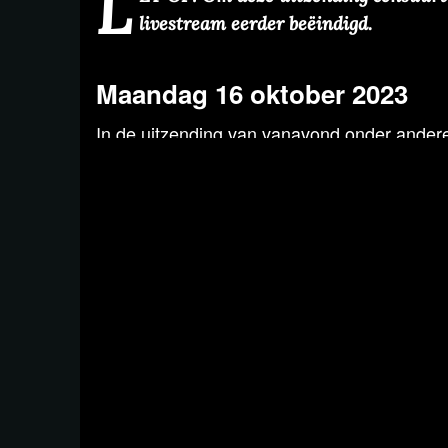
L
livestream eerder beëindigd.
Maandag 16 oktober 2023
In de uitzending van vanavond onder ander
Het aantal gemelde kankerpatiënten is na
toegenomen, zelfs onder jongeren. Zijn 
vaccins?
In Berlijn is de World Health Summit beg
jaarlijkse conferentie op het landelijke g
Tijdens de verkiezingen in Argentinië nee
Javier Milei wil onder andere van de centr
Desk: Prof. dr. Theo Schetters, econome J