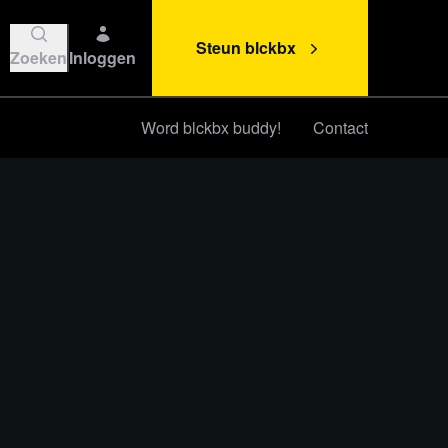
Steun blckbx
Zoeken
Inloggen
Word blckbx buddy!
Contact
Steun blckbx