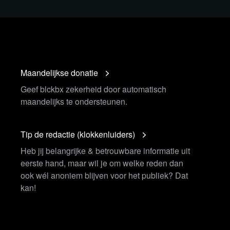
inst SARS-CoV-2 reprograms both
tial frontrunner, Javier Milei?
vaccin/novavax
Maandelijkse donatie
oves Bill to Eliminate Income Tax
Geef blckbx zekerheid door automatisch
alent Moderna and Pfizer mRNA
maandelijks te ondersteunen.
uantities of expression vector
Tip de redactie (klokkenluiders)
oeveelheid Argentinië
Heb jij belangrijke & betrouwbare informatie uit
ainst Argentina’s frontrunner Javier
eerste hand, maar wil je om welke reden dan
ook wél anoniem blijven voor het publiek? Dat
kan!
naschuld in, eerste dwangbevelen
 WHO - Philipp Kruse - Pandemic