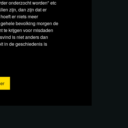
erder onderzocht worden" etc
len zijn, dan zijn dat er
 hoeft er niets meer
ment plans to put your passport
 gehele bevolking morgen de
ase
ht te krijgen voor misdaden
sspeech Tedros
svind is niet anders dan
t in de geschiedenis is
er, ook het aantal faillissementen
er huisartsen dan ooit
or Angus Dalgleish waarschuwt
e
er
feller Foundation
sor Dalgleish
of BNT162b2 mRNA vaccine on