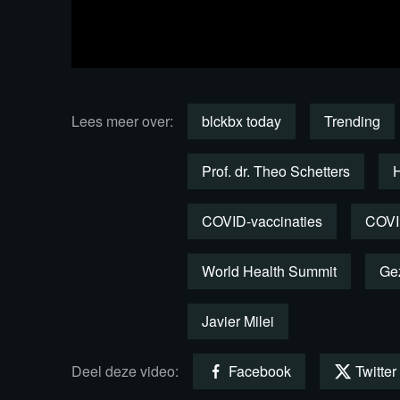
gezondheidspsycholoog Huibrecht Boluijt
Presentatie: Ancilla van de Leest
Bekijk de uitzending per fra
Lees meer over:
blckbx today
Trending
Prof. dr. Theo Schetters
H
COVID-vaccinaties
COVI
World Health Summit
Ge
Javier Milei
Deel deze video:
Facebook
Twitter