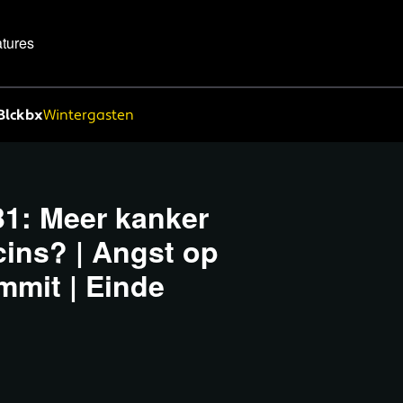
tures
Blckbx
Wintergasten
31: Meer kanker
ins? | Angst op
mmit | Einde