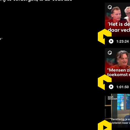
e:
1:23:24
 de vaccinatierondes behoorlijk
deze gevallen te linken aan de mRNA
onnen. Wat is de invloed van deze
1:01:50
ezondheidsbeleid
mt de druk op de leidende partij toe.
ale bank af.
elena Postuma en