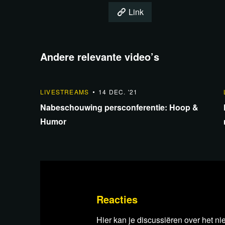
Link
Andere relevante video’s
1:42:10
LIVESTREAMS
14 DEC. '21
Nabeschouwing persconferentie: Hoop &
Humor
Bekijk de uitzending via Od
De Franse overheid heeft videoplatform Ru
nieuwsbronnen uit te sluiten van haar platfor
Reacties
videoplatform besloten om hun diensten voorl
Hier kan je discussiëren over het ni
Frankrijk. Dit heeft helaas tot gevolg dat al