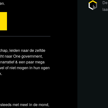
De 
en.
kijkers uit Frankrijk.
laa
zendingen bekeken worden via het
chap, leiden naar de zelfde
acht naar One government,
narratief & een paar mega
wel of niet mogen in hun ogen
k.
matie en bronnen
rom Walgreens to Macy's are silently
 steeds met meel in de mond,
 spy on shoppers (and it's legal in