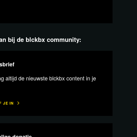
aan bij de blckbx community:
sbrief
 altijd de nieuwste blckbx content in je
 JE IN
lige donatie