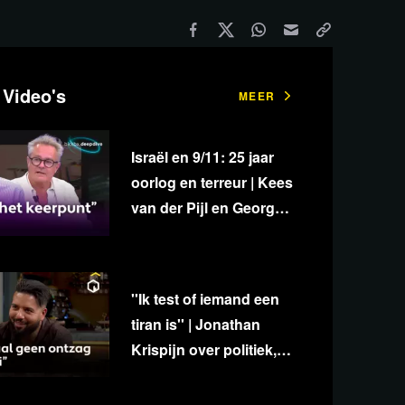
 Video's
MEER
Israël en 9/11: 25 jaar
oorlog en terreur | Kees
van der Pijl en George
van Houts - deel 1
''Ik test of iemand een
tiran is'' | Jonathan
Krispijn over politiek,
media en
onafhankelijkheid