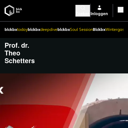
Zoeken
Inloggen
blckbx
today
blckbx
deepdive
blckbx
Soul Session
Blckbx
Wintergaste
Prof. dr.
Theo
Schetters