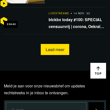
D66 en 'Twitter-trollen'? |
Nieuwe wereldvaluta
LIVESTREAMS
14 NOV. '22
blckbx today #100: SPECIAL
2:54:43
censuurvrij | corona, Oekraïne,
stikstof en economie | 100%
onafhankelijkheid
Laad meer
TOP
Meld je aan voor onze nieuwsbrief om updates
rechtstreeks in je inbox te ontvangen.