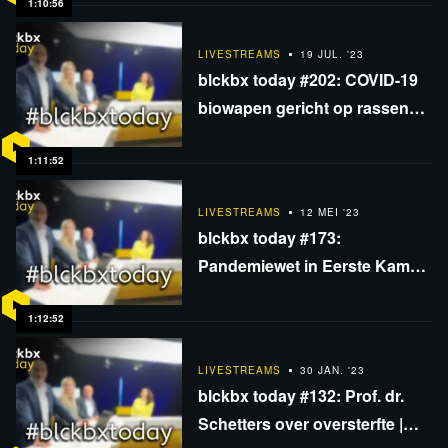
dupe woningmarkt
1:10:56
LIVESTREAMS
19 JUL. '23
blckbx today #202: COVID-19
biowapen gericht op rassen? |
Herfstprik ondanks oversterfte
| Weersensatie
1:11:52
LIVESTREAMS
12 MEI '23
blckbx today #173:
Pandemiewet in Eerste Kamer
| Aseem Malhotra over
vaccinatieschade | Int. Covid
1:12:52
Summit
LIVESTREAMS
30 JAN. '23
blckbx today #132: Prof. dr.
Schetters over oversterfte |