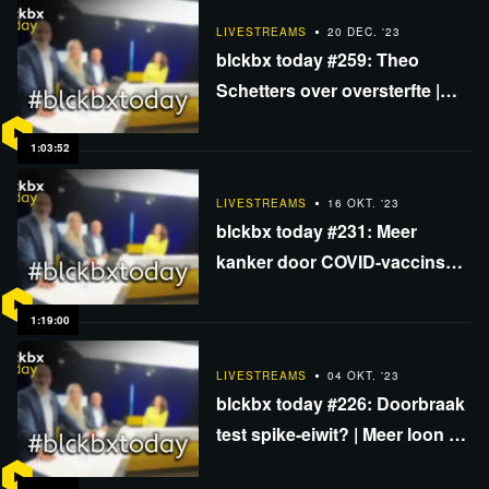
LIVESTREAMS
20 DEC. '23
blckbx today #259: Theo
Schetters over oversterfte |
Interne onrust NPO | ‘Foute’
eiwitten mRNA-vaccins?
1:03:52
LIVESTREAMS
16 OKT. '23
blckbx today #231: Meer
kanker door COVID-vaccins? |
Angst op World Health
Summit | Einde centrale bank?
1:19:00
LIVESTREAMS
04 OKT. '23
blckbx today #226: Doorbraak
test spike-eiwit? | Meer loon en
minder accijns | Jongeren