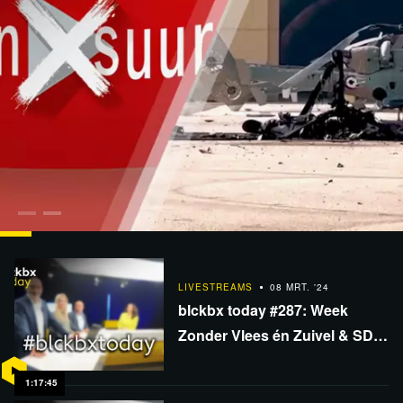
LIVESTREAMS
11 DEC. '24
blckbx today #357: blckbx gecensureerd! | Syrië prooi
LIVESTREAMS
08 MRT. '24
van grootmachten | ZZP-wet onder vuur
blckbx today #287: Week
Zonder Vlees én Zuivel & SDG
| Europees leger dichtbij? |
Congres Oversterfte
1:17:45