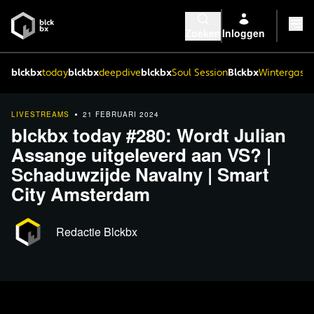
Zoeken
Inloggen
blckbx
today
blckbx
deepdive
blckbx
Soul Session
Blckbx
Wintergaste
LIVESTREAMS
21 FEBRUARI 2024
blckbx today #280: Wordt Julian
Assange uitgeleverd aan VS? |
Schaduwzijde Navalny | Smart
City Amsterdam
Redactie Blckbx