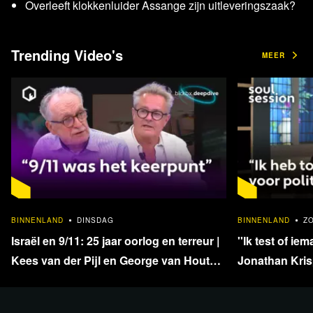
Overleeft klokkenluider Assange zijn uitleveringszaak?
Desk: Joost Niemöller, Elze van Hamelen en David
Trending Video's
MEER
Boerstra
Presentatie: Ancilla van de Leest
Bekijk de uitzending per fragment
terug
1:33:40
BINNENLAND
DINSDAG
BINNENLAND
Z
Israël en 9/11: 25 jaar oorlog en terreur |
''Ik test of iem
Kees van der Pijl en George van Houts -
Jonathan Krisp
deel 1
en onafhankel