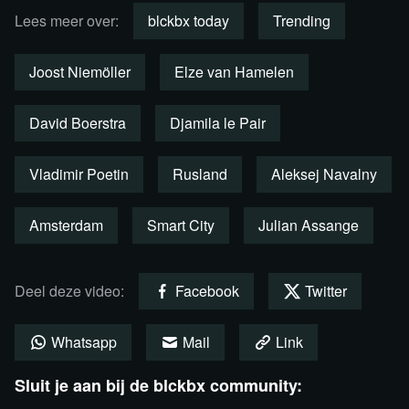
Lees meer over:
blckbx today
Trending
Joost Niemöller
Elze van Hamelen
David Boerstra
Djamila le Pair
Vladimir Poetin
Rusland
Aleksej Navalny
Amsterdam
Smart City
Julian Assange
Bekijk de uitzending via Youtube
Deel deze video:
Facebook
Twitter
Whatsapp
Mail
Link
Sluit je aan bij de blckbx community: