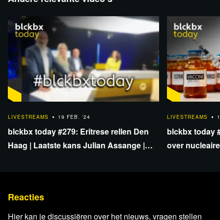
Video NU.nl
Bedroefde reacties op dood Navalny: 'We
hebben een vrijheidsstrijder verloren'
Lees 21 reacties
44:26
59:32
LIVESTREAMS
19 FEB. '24
LIVESTREAMS
1
blckbx today #279: Eritrese rellen Den
blckbx today 
Haag | Laatste kans Julian Assange |
over nucleaire
ECB-beleid als klimaattool?
| MKB dupe z
Reacties
Hier kan je discussiëren over het nieuws, vragen stellen