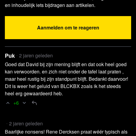
Center distances itself from publication Excess mortality
en inhoudelijk iets bijdragen aan artikelen.
during COVID-19 pandemic
Leidsch Dagblad | 24-06-2024 -
Hermans belooft lage
Aanmelden om te reageren
tolerantie voor omvolking-achtige uitspraken
X/@MakisMD -
TWEET THE LANCET
Debat Direct
Puk
2 jaren geleden
VRT | 23-06-2024 -
Kan Ursula von der Leyen voorzitter
Goed dat David bij zijn mening blijft en dat ook heel goed
blijven van de Europese Commissie?
kan verwoorden. en zich niet onder de tafel laat praten ,
maar heel rustig bij zijn standpunt blijft. Bedankt daarvoor!
Dit is weer het geluid van BLCKBX zoals ik het steeds
Lees 21 reacties
heel erg gewaardeerd heb.
+6
2 jaren geleden
Baarlijke nonsens! Rene Dercksen praat wéér typisch als