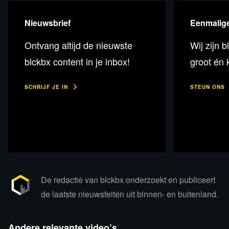
Nieuwsbrief
Eenmalige
Ontvang altijd de nieuwste
Wij zijn b
blckbx content in je inbox!
groot én k
SCHRIJF JE IN
STEUN ONS
De redactie van blckbx onderzoekt en publiceert
Bekijk de uitzending via Rumble
de laatste nieuwsfeiten uit binnen- en buitenland.
Andere relevante video’s