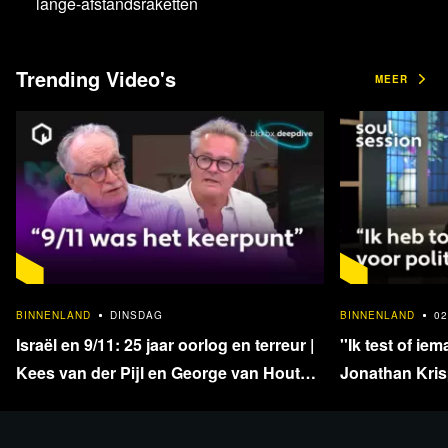
lange-afstandsraketten
Desk: Rene Dercksen, Felix van der Wissel en David
Trending Video's
Boerstra
MEER
Presentatie: Erwin Taams
Check de komende
filmvertoningen en colleges in
Studio Paradiso!
1:33:40
BINNENLAND
DINSDAG
BINNENLAND
02
Meer informatie & tickets
Israël en 9/11: 25 jaar oorlog en terreur |
''Ik test of iem
Kees van der Pijl en George van Houts -
Jonathan Krisp
deel 1
en onafhankel