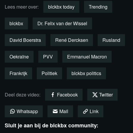
Lees meer over:
blckbx today
Trending
blckbx
Dr. Felix van der Wissel
David Boerstra
René Dercksen
Rusland
Oekraïne
PVV
Emmanuel Macron
Bekijk de uitzending per fragment
terug
Frankrijk
Politiek
blckbx politics
Deel deze video:
Facebook
Twitter
Whatsapp
Mail
Link
Sluit je aan bij de blckbx community: