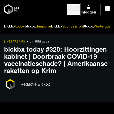
Zoeken
Inloggen
blckbx
today
blckbx
deepdive
blckbx
Soul Session
Blckbx
Wintergaste
LIVESTREAMS
24 JUNI 2024
blckbx today #320: Hoorzittingen
kabinet | Doorbraak COVID-19
vaccinatieschade? | Amerikaanse
raketten op Krim
Redactie Blckbx