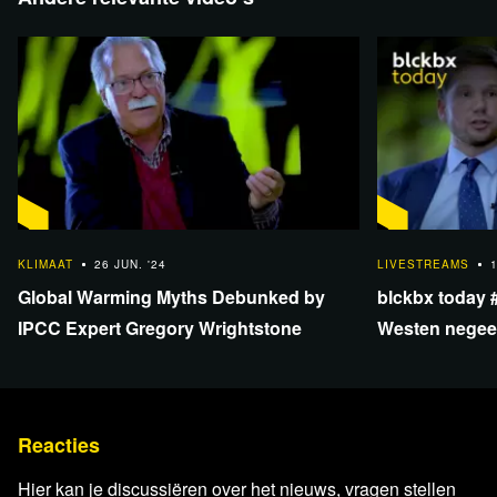
Relevante achtergrondinformatie en
bronnen
Die Weltwoche -
Alle Zeichen stehen auf einen grossen
40:39
Krieg: Serbiens Präsident Vucic über die düstere
KLIMAAT
26 JUN. '24
LIVESTREAMS
1
Global Warming Myths Debunked by
blckbx today #
Gegenwart
IPCC Expert Gregory Wrightstone
Westen negeer
WION -
Five killed in Ukrainian missile attack on
Veroordeling 
Sevastopol, 124 injured
X -
De Telegraaf
X -
Free Malaysia Today
Reacties
Debat Direct
Prinses Maxima Centrum -
The Princess Máxima
Hier kan je discussiëren over het nieuws, vragen stellen