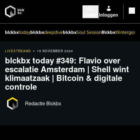
Zoeken
Inloggen
blckbx
today
blckbx
deepdive
blckbx
Soul Session
Blckbx
Wintergaste
LIVESTREAMS
13 NOVEMBER 2024
blckbx today #349: Flavio over
escalatie Amsterdam | Shell wint
klimaatzaak | Bitcoin & digitale
controle
Redactie Blckbx