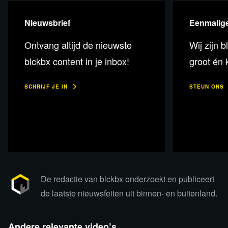
Initiatiefnemer stichting Milieu en Mens
Frans van der
Werf
en financieel monetair specialist
Anthony Migchels.
Nieuwsbrief
Eenmalige
Ontvang altijd de nieuwste
Wij zijn b
Presentatie:
E
rwin Taams
blckbx content in je inbox!
groot én k
SCHRIJF JE IN
STEUN ONS
Check de komende
filmvertoningen en colleges in
Studio Paradiso!
Meer informatie & tickets
De redactie van blckbx onderzoekt en publiceert
de laatste nieuwsfeiten uit binnen- en buitenland.
Andere relevante video’s