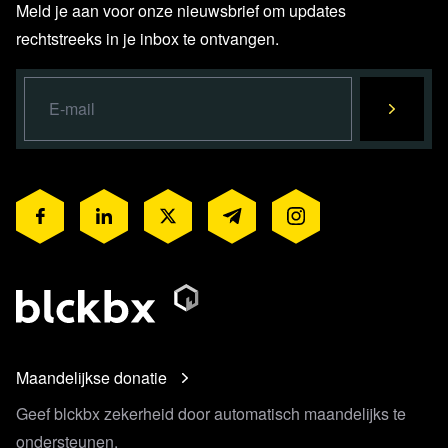
HLN -
Trump breidt ‘dreamteam’ uit en benoemt Elon
Meld je aan voor onze nieuwsbrief om updates
Musk tot hoofd “ministerie voor overheidsefficiëntie":
rechtstreeks in je inbox te ontvangen.
“Dit zal schokgolven sturen door het systeem”
Nieuwsuur -
Shell over uitspraak
Nu.nl -
Blokker vraagt faillissement aan, winkels blijven
voorlopig open
Lees 35 reacties
Maandelijkse donatie
Geef blckbx zekerheid door automatisch maandelijks te
ondersteunen.