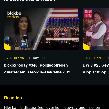
Bekijk de uitzending per fragment
1:15:00
terug
LIVESTREAMS
11 NOV. '24
LIVESTREAMS
blckbx today #348: Politieoptreden
DWIV #25 Gevo
Amsterdam | Georgië=Oekraïne 2.0? |
Klopjacht op I
USA-verkiezingen eerlijk verlopen?
Faillissements
Reacties
Hier kan je discussiëren over het nieuws, vragen stellen