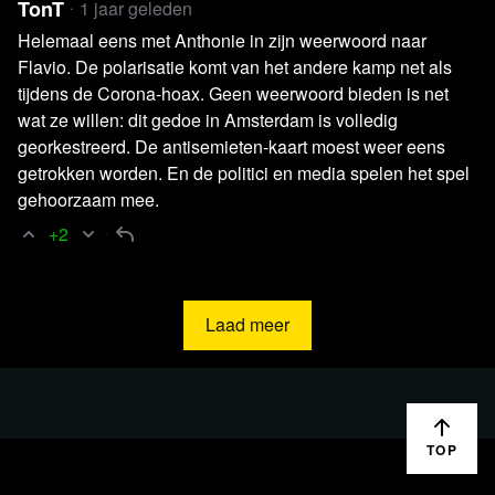
TonT
1 jaar geleden
Helemaal eens met Anthonie in zijn weerwoord naar
Flavio. De polarisatie komt van het andere kamp net als
tijdens de Corona-hoax. Geen weerwoord bieden is net
wat ze willen: dit gedoe in Amsterdam is volledig
georkestreerd. De antisemieten-kaart moest weer eens
Relevante achtergrondinformatie en
getrokken worden. En de politici en media spelen het spel
bronnen
gehoorzaam mee.
Youtube -
Crypto's Future in Donald Trump's Second
+2
Term
RTL Nieuws |
De Telegraaf
-
Reacties uitspraak Shell
Youtube -
Is Bitcoin's toekomst in gevaar? ECB
Laad meer
onderzoekt strenge regulering
De Telegraaf -
Clash tussen Wilders en Timmermans
tijdens debat: ‘Hun paspoort afpakken’
www.crypto-insiders.nl -
Bitcoin op recordhoogte 3
TOP
redenen dat particulieren nu pas opduiken