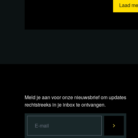
Laad me
Als wij niet meer
kunnen doen wat
nodig is, wie doet
het dan wel?
Blijf ons steunen, juist
Meld je aan voor onze nieuwsbrief om updates
NU!
rechtstreeks in je inbox te ontvangen.
BEKIJK 