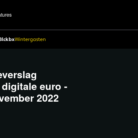
tures
Blckbx
Wintergasten
everslag
igitale euro -
vember 2022