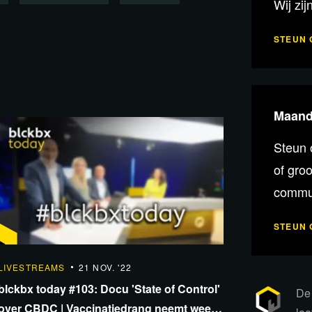
Wij zij
STEUN 
Maande
Steun 
of gro
commun
STEUN 
LIVESTREAMS
21 NOV. '22
blckbx today #103: Docu 'State of Control'
De 
over CBDC | Vaccinatiedrang neemt weer