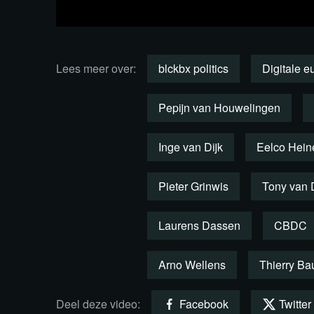
De aan het debat deelnemende Kamerleden
(VVD), Pepijn van Houwelingen (FVD), Ola
Alkaya (SP). Alkaya houdt zich al langer bez
Lees meer over:
blckbx politics
Digitale e
‘Van wie wordt ons geld’.
Pepijn van Houwelingen
Bekijk de opvallendste frag
Inge van Dijk
Eelco Hein
Pieter Grinwis
Tony van 
Laurens Dassen
CBDC
Arno Wellens
Thierry Ba
Deel deze video:
Facebook
Twitter