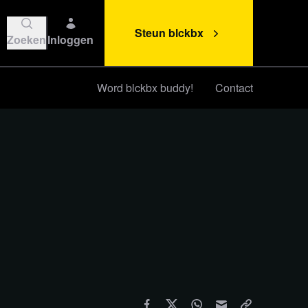
Steun blckbx
Zoeken
Inloggen
Word blckbx buddy!
Contact
Steun blckbx