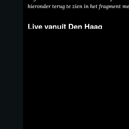
hieronder terug te zien in het fragment 
Live vanuit Den Haag
Het debat was hier rechtstreeks te volgen. V
programmamaker Flavio Pasquino live vanu
financieel journalist Arno Wellens econoom P
onderwerp.
Welke gevolgen heeft de digitale euro voor 
moet de digitale euro gezien worden in com
paspoort? Wat is er al bepaald in Brussel? Di
gesteld konden worden aan minister van Fin
commissiedebat.