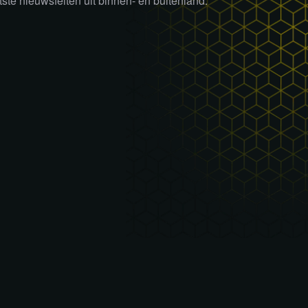
tste nieuwsfeiten uit binnen- en buitenland.