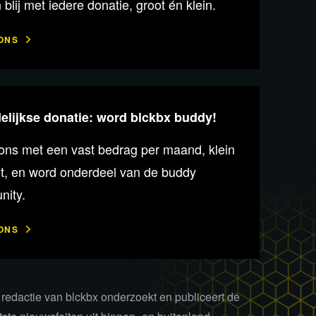
n blij met iedere donatie, groot én klein.
ONS
lijkse donatie: word blckbx buddy!
ons met een vast bedrag per maand, klein
ot, en word onderdeel van de buddy
ity.
ONS
redactie van blckbx onderzoekt en publiceert de