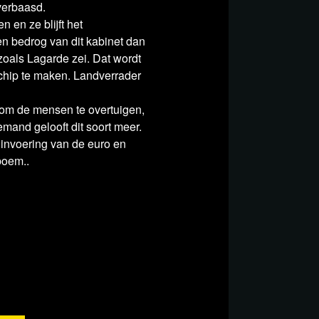
 verbaasd.
le blckbx-uitzendingen via Rumble niet
 en ze blijft het
n bedrog van dit kabinet dan
zoals Lagarde zei. Dat wordt
gen bekeken worden via het
YouTube-
chip te maken. Landverrader
r om de mensen te overtuigen,
emand gelooft dit soort meer.
 invoering van de euro en
boem..
t Direct (vanaf 14:00)