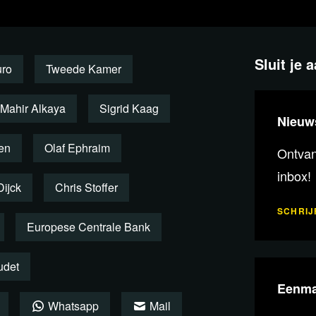
 waren onder meer Eelco Heinen
f Ephraim (Groep Van Haga) en Mahir
ig met dit dossier en schreef het boek
Sluit je 
uro
Tweede Kamer
Mahir Alkaya
Sigrid Kaag
Nieuw
menten van het debat
en
Olaf Ephraim
Ontvang
inbox!
Dijck
Chris Stoffer
SCHRIJF
Europese Centrale Bank
udet
Eenma
Whatsapp
Mail