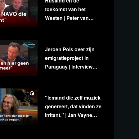
Rusland en de
toekomst van het
Westen | Peter van
Stigt, Diedert de Wagt &
George van Houts
Jeroen Pols over zijn
emigratieproject in
Paraguay | Interview
met Ab Gietelink
''Iemand die zelf muziek
genereert, dat vinden ze
irritant.'' | Jan Vayne
over eigenzinnigheid