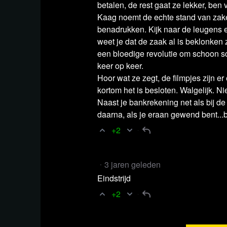
betalen, de rest gaat ze lekker, ben
Frankrijk. Dit heeft helaas tot gevolg dat al
Kaag noemt de echte stand van zaken
te zien zullen zien voor kijkers uit Frankrijk.
benadrukken. Kijk naar de leugens e
weet je dat de zaak al is beklonken 
Als alternatief kunnen de blckbx-uitzendin
een bloedige revolutie om schoon s
keer op keer.
kanaal van blckbx
.
Hoor wat ze zegt, de filmpjes zijn e
kortom het is besloten. Walgelijk. Ni
Naast je bankrekening net als bij de
daarna, als je eraan gewend bent...
+2
3 jaren geleden
Eindstrijd
+2
Bekijk de livestream van Deba