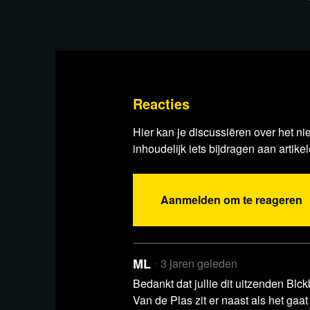
Reacties
Hier kan je discussiëren over het ni
inhoudelijk iets bijdragen aan artikel
Aanmelden om te reageren
Voor kijkers uit Frankrijk: be
onderstaande video
De Franse overheid heeft videoplatform Ru
ML
3 jaren geleden
nieuwsbronnen uit te sluiten van haar platfor
Bedankt dat jullie dit uitzenden Blck
Van de Plas zit er naast als het gaa
videoplatform besloten om hun diensten voorl