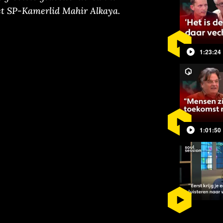
met SP-Kamerlid Mahir Alkaya.
1:23:24
ooraf, tijdens en na afloop hiervan gaf
it Den Haag met onder andere
aul Buitink duiding aan dit belangrijke
1:01:50
het gebruik van contant geld? Hoe
binatie met een Europees digitaal
t zijn vragen die waarschijnlijk
anciën Sigrid Kaag (D66) tijdens het