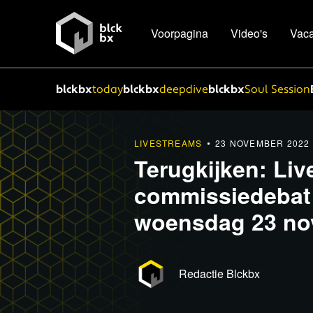
Voorpagina
Video's
Vaca
blckbx
today
blckbx
deepdive
blckbx
Soul Session
LIVESTREAMS
23 NOVEMBER 2022
Terugkijken: Liv
commissiedebat d
woensdag 23 no
Redactie Blckbx