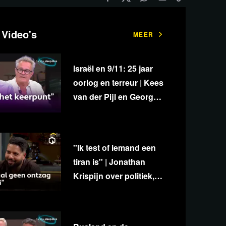
 Video's
MEER
Israël en 9/11: 25 jaar
oorlog en terreur | Kees
van der Pijl en George
van Houts - deel 1
''Ik test of iemand een
tiran is'' | Jonathan
Krispijn over politiek,
media en
onafhankelijkheid