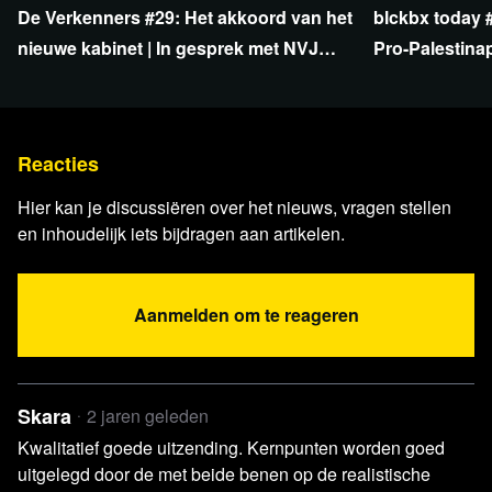
De Verkenners #29: Het akkoord van het
blckbx today #
Artikel TTM.nl
Nieuw kabinet wil invoering ZE-zones
nieuwe kabinet | In gesprek met NVJ
Pro-Palestinap
uitstellen
over NPO-bezuiniging
emissie: strop
Persbericht Committee on oversight and accountability
BREAKING: HHS Suspends Funding and Proposes
Formal Debarment of EcoHealth Alliance, Cites
Reacties
Evidence from COVID Select Report
Hier kan je discussiëren over het nieuws, vragen stellen
Video NOS
Reacties hoofdlijnenakkoord
en inhoudelijk iets bijdragen aan artikelen.
X / @estherouwehand |
Reactie op hoofdlijnenakkoord
X / @FDF_Nederland
4 juni See you in #Brussels
https://x.com/FDF_Nederland/st...
Aanmelden om te reageren
X / @BoerBurgerB
Tweet en video over de reactie van
Frans Timmermans
Video NOS
Wolf beschieten met paintball geweren mag
Skara
2 jaren geleden
toch
Kwalitatief goede uitzending. Kernpunten worden goed
uitgelegd door de met beide benen op de realistische