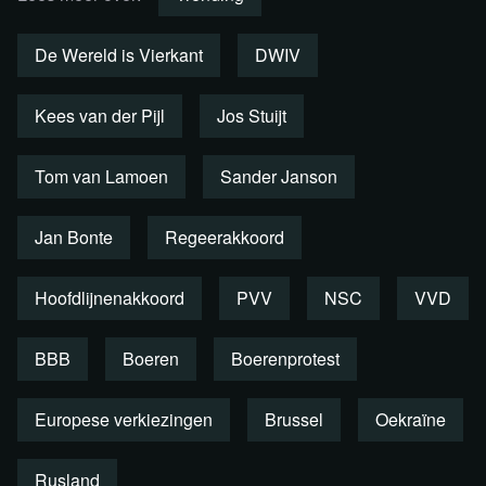
filmvertoningen en colleges in
Studio Paradiso!
De Wereld is Vierkant
DWIV
Kees van der Pijl
Jos Stuijt
Meer informatie & tickets
Tom van Lamoen
Sander Janson
Jan Bonte
Regeerakkoord
Hoofdlijnenakkoord
PVV
NSC
VVD
BBB
Boeren
Boerenprotest
Europese verkiezingen
Brussel
Oekraïne
Rusland