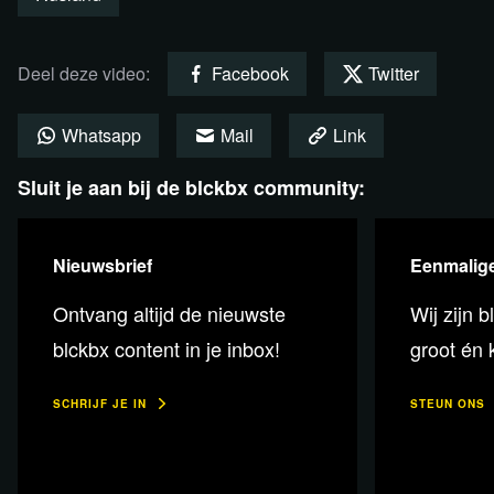
Bekijk de uitzending via Rumble
Deel deze video:
Facebook
Twitter
Whatsapp
Mail
Link
Sluit je aan bij de blckbx community:
Nieuwsbrief
Eenmalige
Help je mee? Alleen door jouw
Ontvang altijd de nieuwste
Wij zijn b
steun en die van anderen kan
blckbx content in je inbox!
groot én k
blckbx blijven bestaan!
SCHRIJF JE IN
STEUN ONS
Steun blckbx