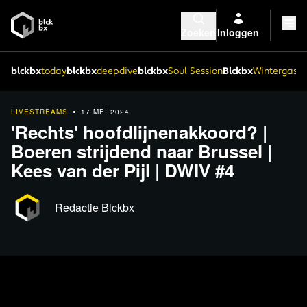
Zoeken
Inloggen
blckbx
today
blckbx
deepdive
blckbx
Soul Session
Blckbx
Wintergaste
LIVESTREAMS
17 MEI 2024
'Rechts' hoofdlijnenakkoord? |
Boeren strijdend naar Brussel |
Kees van der Pijl | DWIV #4
Redactie Blckbx