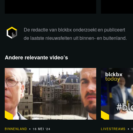
De redactie van blckbx onderzoekt en publiceert
de laatste nieuwsfeiten uit binnen- en buitenland.
Andere relevante video’s
Relevante achtergrondinformatie en
bronnen
Evenement Studio Paradiso
Vrijdag 24 mei 2024:
College rechtsfilosoof prof.
Paul Cliteur over de vrijheid
van expressie en de beperkingen daarvan
1:12:46
1:08:45
BINNENLAND
16 MEI '24
LIVESTREAMS
1
Boek Kees van der Pijl
De Tragedie van Oekraïne