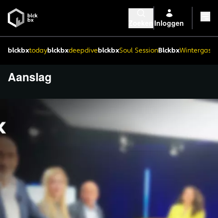
Zoeken
Inloggen
blckbx
today
blckbx
deepdive
blckbx
Soul Session
Blckbx
Wintergaste
Aanslag