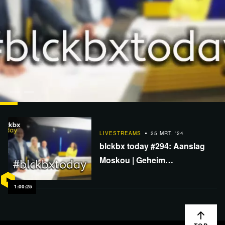
LIVESTREAMS
15 JUL. '24
blckbx today #323: Moordaanslag Trump |
LIVESTREAMS
25 MRT. '24
Oorlogsvoorbereidingen in NL | Digital Travel…
blckbx today #294: Aanslag
Moskou | Geheim
coronabeleid DE onthuld | 25
jaar na NAVO's Joegoslavië-
1:00:25
aanval