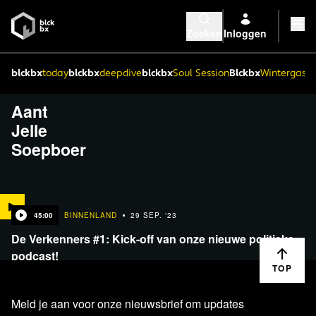
Zoeken
Inloggen
blckbx
today
blckbx
deepdive
blckbx
Soul Session
Blckbx
Wintergaste
Aant
Jelle
Soepboer
45:00
BINNENLAND
29 SEP. '23
De Verkenners #1: Kick-off van onze nieuwe politieke
podcast!
TOP
Meld je aan voor onze nieuwsbrief om updates