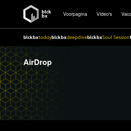
Voorpagina
Video's
Vaca
blckbx
today
blckbx
deepdive
blckbx
Soul Session
AirDrop