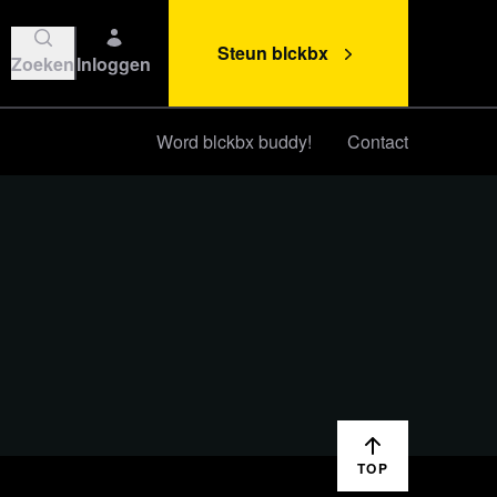
Steun blckbx
Zoeken
Inloggen
Word blckbx buddy!
Contact
Steun blckbx
TOP