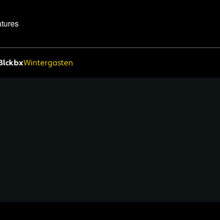
tures
Blckbx
Wintergasten