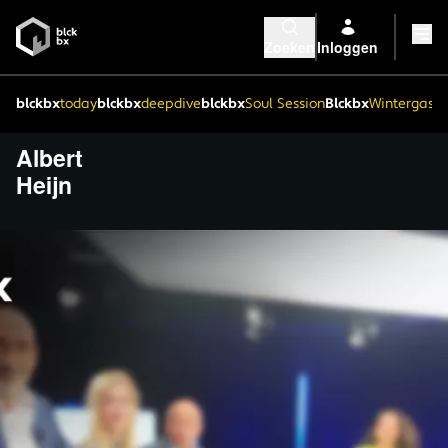
Zoeken
Inloggen
blckbx
today
blckbx
deepdive
blckbx
Soul Session
Blckbx
Wintergaste
Albert
Heijn