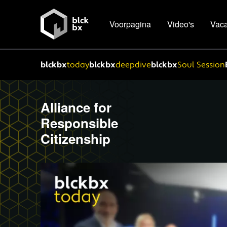
Voorpagina
Video's
Vaca
blckbx
today
blckbx
deepdive
blckbx
Soul Session
Alliance for
Responsible
Citizenship