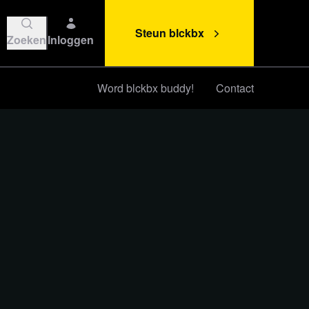
Steun blckbx
Zoeken
Inloggen
Word blckbx buddy!
Contact
Steun blckbx