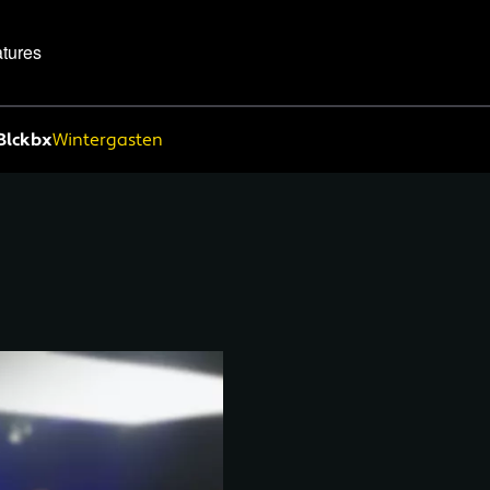
tures
Blckbx
Wintergasten