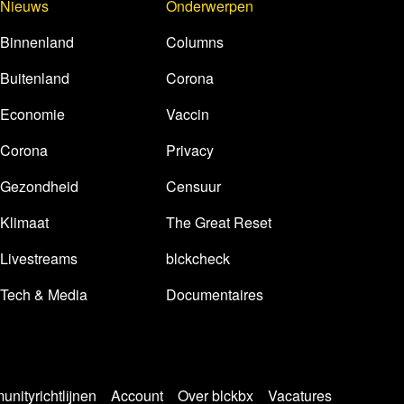
Nieuws
Onderwerpen
Binnenland
Columns
Buitenland
Corona
Economie
Vaccin
Corona
Privacy
Gezondheid
Censuur
Klimaat
The Great Reset
Livestreams
blckcheck
Tech & Media
Documentaires
nityrichtlijnen
Account
Over blckbx
Vacatures