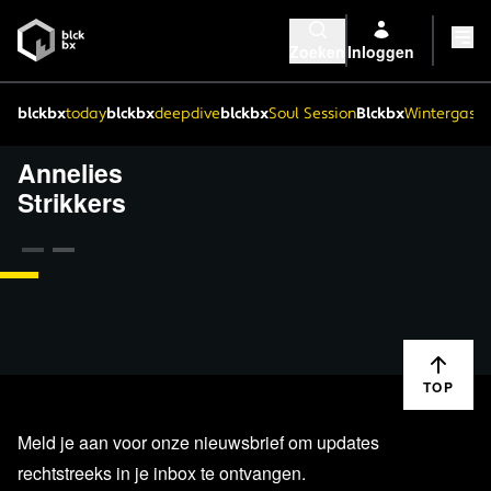
Zoeken
Inloggen
blckbx
today
blckbx
deepdive
blckbx
Soul Session
Blckbx
Wintergaste
Annelies
Strikkers
39:45
TECH & MEDIA
14 SEP. '21
”Ze had nog kunnen leven” beweert huisarts bij
Nieuwsuur over ongevaccineerde...
TOP
Meld je aan voor onze nieuwsbrief om updates
rechtstreeks in je inbox te ontvangen.