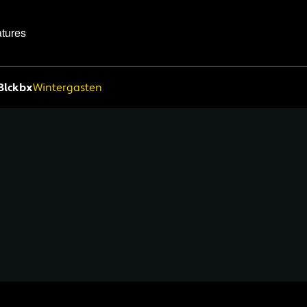
tures
Blckbx
Wintergasten