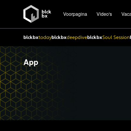
Voorpagina
Video's
Vaca
blckbx
today
blckbx
deepdive
blckbx
Soul Session
App