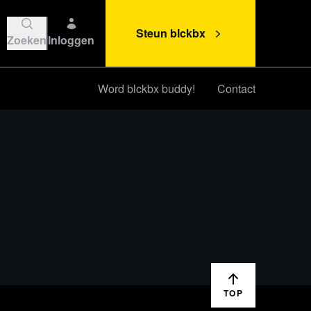
Steun blckbx
Zoeken
Inloggen
Word blckbx buddy!
Contact
Steun blckbx
TOP