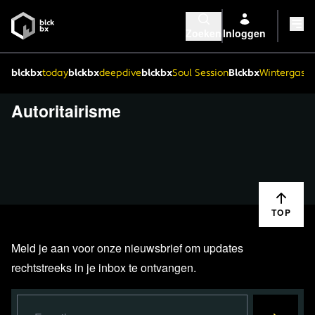
Zoeken
Inloggen
blckbx
today
blckbx
deepdive
blckbx
Soul Session
Blckbx
Wintergaste
Autoritairisme
TOP
Meld je aan voor onze nieuwsbrief om updates
rechtstreeks in je inbox te ontvangen.