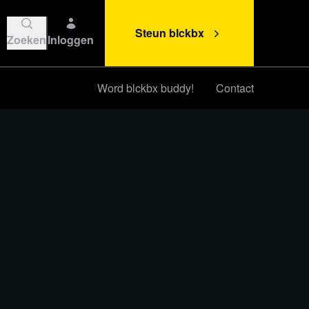
Steun blckbx
Zoeken
Inloggen
Word blckbx buddy!
Contact
Steun blckbx