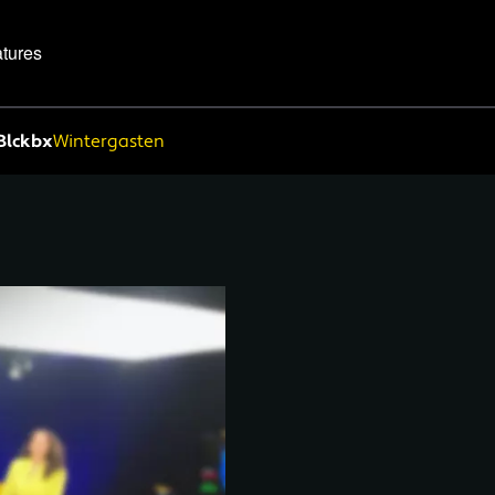
tures
Blckbx
Wintergasten