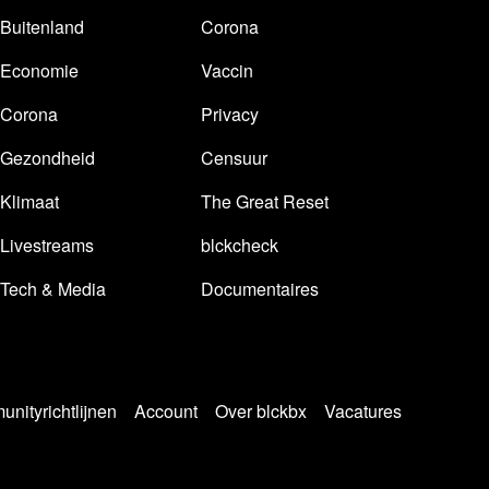
Buitenland
Corona
Economie
Vaccin
Corona
Privacy
Gezondheid
Censuur
Klimaat
The Great Reset
Livestreams
blckcheck
Tech & Media
Documentaires
nityrichtlijnen
Account
Over blckbx
Vacatures