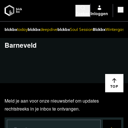
Zoeken
Inloggen
blckbx
today
blckbx
deepdive
blckbx
Soul Session
Blckbx
Wintergaste
Barneveld
TOP
Meld je aan voor onze nieuwsbrief om updates
rechtstreeks in je inbox te ontvangen.