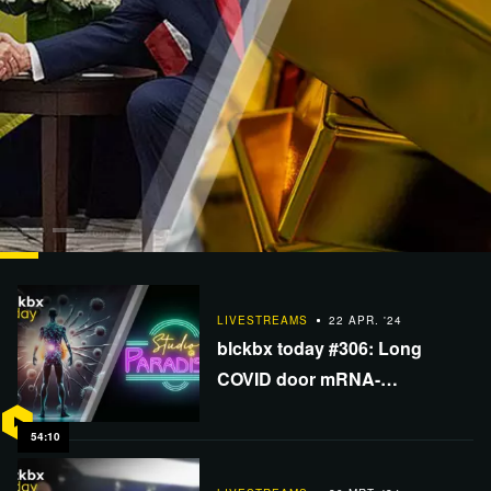
LIVESTREAMS
12 FEB. '25
blckbx today #371: Crisis goudmarkt? | Zelensky
LIVESTREAMS
22 APR. '24
'verkoopt' Oekraïne aan Trump | Zorgen om…
blckbx today #306: Long
COVID door mRNA-
vaccinatie? | De 'war on cash' |
Studio Paradiso
54:10