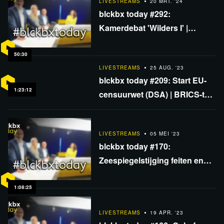
LIVESTREAMS
20 MRT. '24
blckbx today #292:
Kamerdebat 'Wilders I' |
TikTok-verbod is Trojaans
paard | Dreigt vastgoedcrisis?
50:30
LIVESTREAMS
25 AUG. '23
blckbx today #209: Start EU-
1:23:12
censuurwet (DSA) | BRICS-top
'nieuwe wereldorde' | Jordan
Peterson monddood?
LIVESTREAMS
05 MEI '23
blckbx today #170:
Zeespiegelstijging feiten en
manipulatie | Flitsbezoek
Zelensky | Nieuwe
1:08:25
bankencrisis?
LIVESTREAMS
19 APR. '23