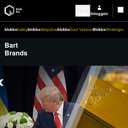
Zoeken
Inloggen
blckbx
today
blckbx
deepdive
blckbx
Soul Session
Blckbx
Wintergaste
Bart
Brands