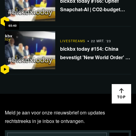
blckbx today #166: Ophef
Snapchat-AI | CO2-budget
voor digitale ID |
Landbouwakkoord op losse
65:40
schroeven
LIVESTREAMS
22 MRT. '23
blckbx today #154: China
bevestigt 'New World Order' |
Consequenties rentebesluit
centrale banken VS
TOP
Meld je aan voor onze nieuwsbrief om updates
rechtstreeks in je inbox te ontvangen.