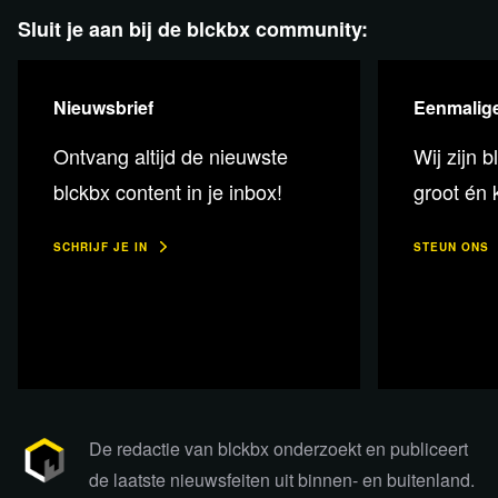
Sluit je aan bij de blckbx community:
Nieuwsbrief
Eenmalige
Ontvang altijd de nieuwste
Wij zijn b
blckbx content in je inbox!
groot én k
SCHRIJF JE IN
STEUN ONS
Bekijk de uitzending via Rumble
De redactie van blckbx onderzoekt en publiceert
de laatste nieuwsfeiten uit binnen- en buitenland.