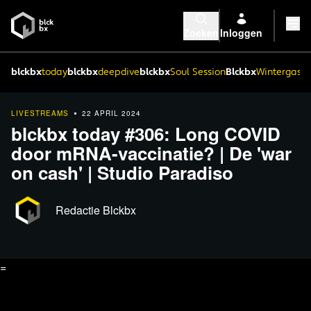
Zoeken
Inloggen
blckbx
today
blckbx
deepdive
blckbx
Soul Session
Blckbx
Wintergaste
LIVESTREAMS
22 APRIL 2024
blckbx today #306: Long COVID
door mRNA-vaccinatie? | De 'war
on cash' | Studio Paradiso
Redactie Blckbx
=