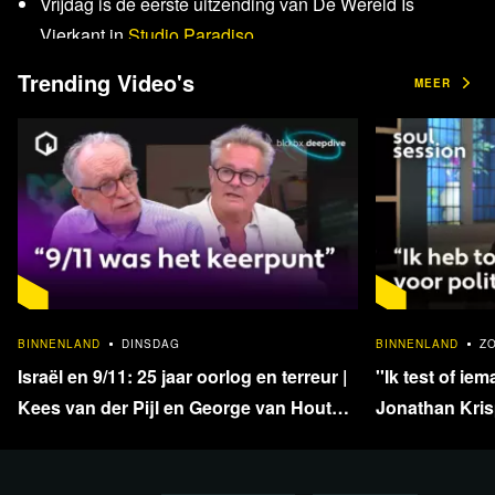
Vrijdag is de eerste uitzending van De Wereld Is
Vierkant in
Studio Paradiso
.
Trending Video's
MEER
Desk: Felix van der Wissel, Bart Brands en Flavio
Pasquino
Presentatie: Ancilla van de Leest
Check de komende
filmvertoningen en colleges in
Studio Paradiso!
1:33:40
BINNENLAND
DINSDAG
BINNENLAND
Z
Israël en 9/11: 25 jaar oorlog en terreur |
''Ik test of iem
Meer informatie & tickets
Kees van der Pijl en George van Houts -
Jonathan Krisp
deel 1
en onafhankel