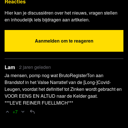
Reacties
X @fmeeus1
Krantenkoppen opwarming Europa
Artikel De Telegraaf
DNB: Als bevolking niet meewerkt,
Hier kan je discussiëren over het nieuws, vragen stellen
en inhoudelijk iets bijdragen aan artikelen.
dan verplicht spaargeld inzetten om woning te
verduurzamen
Artikel NOS
Kabinet blijft bij verbod op contante
Aanmelden om te reageren
betalingen boven 3000 euro
Video Fortune Magazine
Brainstorm Finance 2019:
Bank of America CEO Brian Moynihan
Lam
2 jaren geleden
Video Ministerie van VWS
Wat is beter: natuurlijke
Ja mensen, pomp nog wat BrutoRegisterTon aan
immuniteit tegen corona, of vaccinatie? | Podcast
Brandstof in het Valse Narratief van de [Long-]Covid-
Immuniteit | Deel 2
Leugen, voordat het definitief tot Zinken wordt gebracht en
Artikel Australian Journal of General Practice
Long
VOOR EENS EN ALTIJD naar de Kelder gaat.
COVID: Sufferers can take heart
***LEVE REINER FUELLMICH***
Artikel Artsen Collectief
Long covid of long vax?
+7