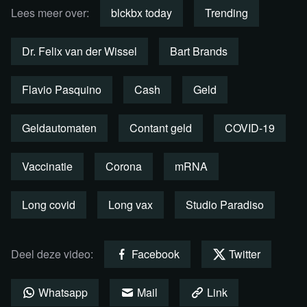
Lees meer over:
blckbx today
Trending
Dr. Felix van der Wissel
Bart Brands
Flavio Pasquino
Cash
Geld
Geldautomaten
Contant geld
COVID-19
Vaccinatie
Corona
mRNA
Bekijk de uitzending per fragment
terug
Long covid
Long vax
Studio Paradiso
Deel deze video:
Facebook
Twitter
Whatsapp
Mail
Link