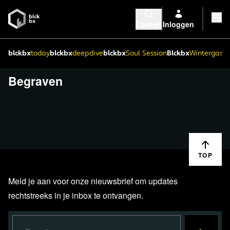
Zoeken
Inloggen
blckbx
today
blckbx
deepdive
blckbx
Soul Session
Blckbx
Wintergaste
Begraven
TOP
Meld je aan voor onze nieuwsbrief om updates
rechtstreeks in je inbox te ontvangen.